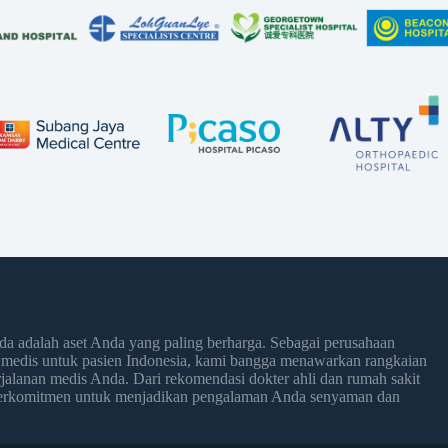
 adalah aset Anda yang paling berharga. Sebagai perusahaan
 medis untuk pasien Indonesia, kami bangga menawarkan rangkaian
jalanan medis Anda. Dari rekomendasi dokter ahli dan rumah sakit
 berkomitmen untuk menjadikan pengalaman Anda senyaman dan