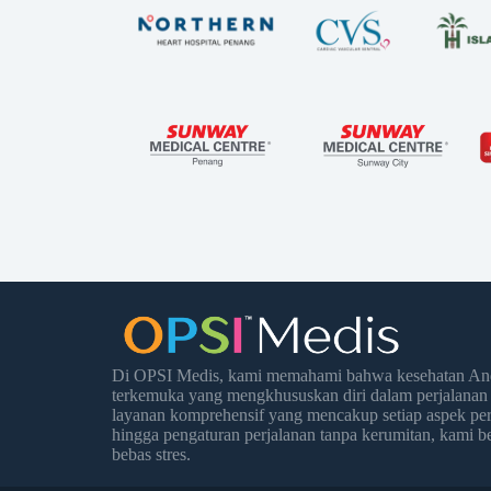
Di OPSI Medis, kami memahami bahwa kesehatan Anda
terkemuka yang mengkhususkan diri dalam perjalanan
layanan komprehensif yang mencakup setiap aspek per
hingga pengaturan perjalanan tanpa kerumitan, kami
bebas stres.