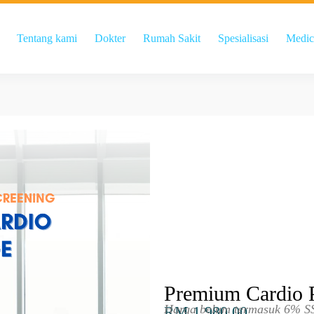
Tentang kami
Dokter
Rumah Sakit
Spesialisasi
Medic
Premium Cardio 
Harga belum termasuk 6% S
RM 1,980.00