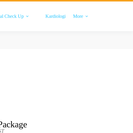
al Check Up
Kardiologi
More
Package
ST