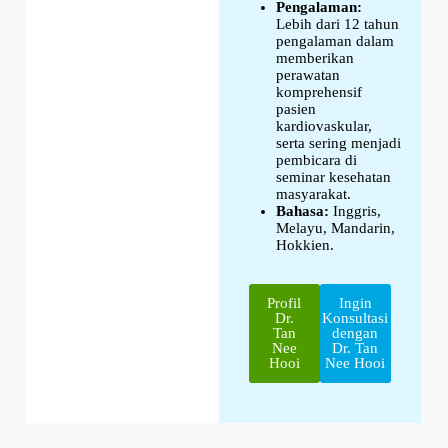
Pengalaman:
Lebih dari 12 tahun
pengalaman dalam
memberikan
perawatan
komprehensif
pasien
kardiovaskular,
serta sering menjadi
pembicara di
seminar kesehatan
masyarakat.
Bahasa:
Inggris,
Melayu, Mandarin,
Hokkien.
Profil
Ingin
Dr.
Konsultasi
Tan
dengan
Nee
Dr. Tan
Hooi
Nee Hooi