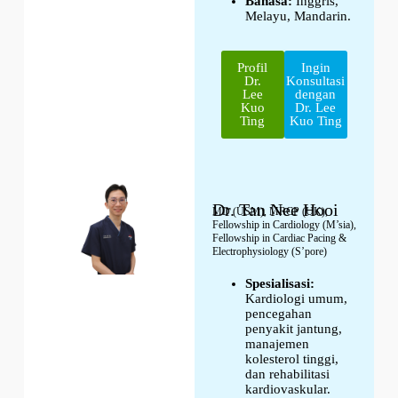
Bahasa:
Inggris,
Melayu, Mandarin.
Profil
Ingin
Dr.
Konsultasi
Lee
dengan
Kuo
Dr. Lee
Ting
Kuo Ting
Dr. Tan Nee Hooi
MD (USM), MRCP (UK),
Fellowship in Cardiology (M’sia),
Fellowship in Cardiac Pacing &
Electrophysiology (S’pore)
Spesialisasi:
Kardiologi umum,
pencegahan
penyakit jantung,
manajemen
kolesterol tinggi,
dan rehabilitasi
kardiovaskular.