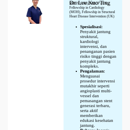
Dr. Lee Kuo Ting
MBBS (UM), MRCP (UK),
Fellowship in Cardiology
(MOH), Fellowship in Structural
Heart Disease Intervention (UK)
Spesialisasi:
Penyakit jantung
struktural,
kardiologi
intervensi, dan
penanganan pasien
risiko tinggi dengan
penyakit jantung
kompleks.
Pengalaman:
Menguasai
prosedur intervensi
mutakhir seperti
angioplasti multi-
vessel dan
pemasangan stent
generasi terbaru,
serta aktif
memberikan
edukasi kesehatan
jantung.