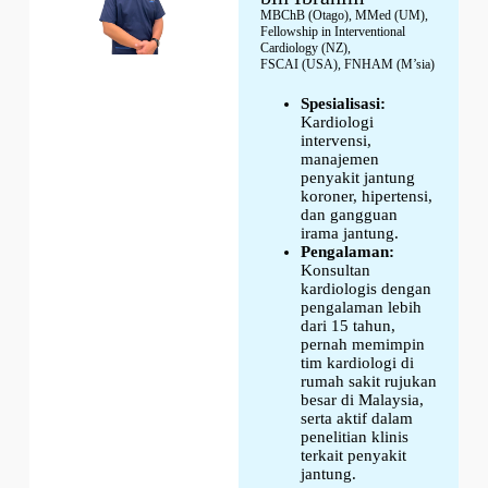
MBChB (Otago), MMed (UM),
Fellowship in Interventional
Cardiology (NZ),
FSCAI (USA), FNHAM (M’sia)
Spesialisasi:
Kardiologi
intervensi,
manajemen
penyakit jantung
koroner, hipertensi,
dan gangguan
irama jantung.
Pengalaman:
Konsultan
kardiologis dengan
pengalaman lebih
dari 15 tahun,
pernah memimpin
tim kardiologi di
rumah sakit rujukan
besar di Malaysia,
serta aktif dalam
penelitian klinis
terkait penyakit
jantung.