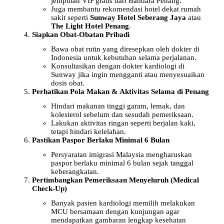
jemputan VIP gratis dari Bandara Penang.
Juga membantu rekomendasi hotel dekat rumah
sakit seperti
Sunway Hotel Seberang Jaya
atau
The Light Hotel Penang
.
Siapkan Obat-Obatan Pribadi
Bawa obat rutin yang diresepkan oleh dokter di
Indonesia untuk kebutuhan selama perjalanan.
Konsultasikan dengan dokter kardiologi di
Sunway jika ingin mengganti atau menyesuaikan
dosis obat.
Perhatikan Pola Makan & Aktivitas Selama di Penang
Hindari makanan tinggi garam, lemak, dan
kolesterol sebelum dan sesudah pemeriksaan.
Lakukan aktivitas ringan seperti berjalan kaki,
tetapi hindari kelelahan.
Pastikan Paspor Berlaku Minimal 6 Bulan
Persyaratan imigrasi Malaysia mengharuskan
paspor berlaku minimal 6 bulan sejak tanggal
keberangkatan.
Pertimbangkan Pemeriksaan Menyeluruh (Medical
Check-Up)
Banyak pasien kardiologi memilih melakukan
MCU bersamaan dengan kunjungan agar
mendapatkan gambaran lengkap kesehatan