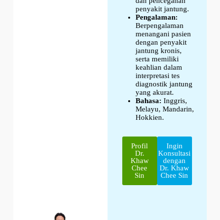
dan pencegahan
penyakit jantung.
Pengalaman:
Berpengalaman
menangani pasien
dengan penyakit
jantung kronis,
serta memiliki
keahlian dalam
interpretasi tes
diagnostik jantung
yang akurat.
Bahasa:
Inggris,
Melayu, Mandarin,
Hokkien.
Profil
Ingin
Dr.
Konsultasi
Khaw
dengan
Chee
Dr. Khaw
Sin
Chee Sin