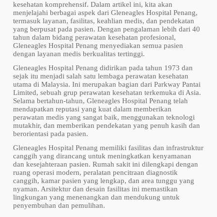
kesehatan komprehensif. Dalam artikel ini, kita akan
menjelajahi berbagai aspek dari Gleneagles Hospital Penang,
termasuk layanan, fasilitas, keahlian medis, dan pendekatan
yang berpusat pada pasien. Dengan pengalaman lebih dari 40
tahun dalam bidang perawatan kesehatan profesional,
Gleneagles Hospital Penang menyediakan semua pasien
dengan layanan medis berkualitas tertinggi.
Gleneagles Hospital Penang didirikan pada tahun 1973 dan
sejak itu menjadi salah satu lembaga perawatan kesehatan
utama di Malaysia. Ini merupakan bagian dari Parkway Pantai
Limited, sebuah grup perawatan kesehatan terkemuka di Asia.
Selama bertahun-tahun, Gleneagles Hospital Penang telah
mendapatkan reputasi yang kuat dalam memberikan
perawatan medis yang sangat baik, menggunakan teknologi
mutakhir, dan memberikan pendekatan yang penuh kasih dan
berorientasi pada pasien.
Gleneagles Hospital Penang memiliki fasilitas dan infrastruktur
canggih yang dirancang untuk meningkatkan kenyamanan
dan kesejahteraan pasien. Rumah sakit ini dilengkapi dengan
ruang operasi modern, peralatan pencitraan diagnostik
canggih, kamar pasien yang lengkap, dan area tunggu yang
nyaman. Arsitektur dan desain fasilitas ini memastikan
lingkungan yang menenangkan dan mendukung untuk
penyembuhan dan pemulihan.