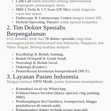
Cath Lab
untuk prosedur jantung intervensional
(angiogram, pemasangan stent).
MRI 3 Tesla & CT Scan 128 Slice
untuk diagnosa
cepat dan akurat.
Endoscopy & Colonoscopy Centre
dengan sistem HD.
Hybrid Operating Theatre
untuk operasi kompleks.
2. Tim Dokter Spesialis
Berpengalaman
LGL memiliki lebih dari
70 dokter spesialis
yang telah
menangani pasien internasional dari Indonesia, Singapura, dan
Timur Tengah. Bidang keahlian meliputi:
Kardiologi & Bedah Jantung.
Bedah Ortopedi & Ganti Sendi.
Neurologi & Bedah Saraf.
Onkologi (Kanker).
Pemeriksaan kesehatan komprehensif (MCU).
3. Layanan Pasien Indonesia
Dengan bantuan
OPSI Medis
, pasien Indonesia mendapatkan:
Konsultasi awal via WhatsApp.
Estimasi biaya berobat (biaya operasi, ring jantung,
MRI).
Pendampingan dari bandara, transportasi, hingga
pendaftaran di rumah sakit.
Rekomendasi dokter terbaik sesuai penyakit.