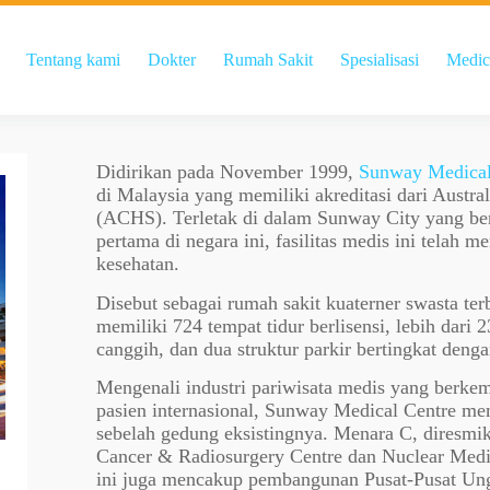
Tentang kami
Dokter
Rumah Sakit
Spesialisasi
Medic
Didirikan pada November 1999,
Sunway Medical
di Malaysia yang memiliki akreditasi dari Austra
(ACHS). Terletak di dalam Sunway City yang berk
pertama di negara ini, fasilitas medis ini telah 
kesehatan.
Disebut sebagai rumah sakit kuaterner swasta te
memiliki 724 tempat tidur berlisensi, lebih dari 
canggih, dan dua struktur parkir bertingkat deng
Mengenali industri pariwisata medis yang berke
pasien internasional, Sunway Medical Centre me
sebelah gedung eksistingnya. Menara C, diresm
Cancer & Radiosurgery Centre dan Nuclear Medi
ini juga mencakup pembangunan Pusat-Pusat Ungg