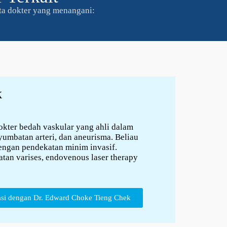
rta dokter yang menangani:
k
kter bedah vaskular yang ahli dalam
yumbatan arteri, dan aneurisma. Beliau
ngan pendekatan minim invasif.
tan varises, endovenous laser therapy
asi dengan Dr. Edward Choke Tieng Chek