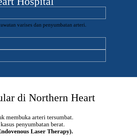
art Hospital
awatan varises dan penyumbatan arteri.
lar di Northern Heart
k membuka arteri tersumbat.
kasus penyumbatan berat.
Endovenous Laser Therapy).