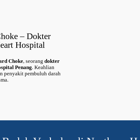
Choke – Dokter
eart Hospital
ard Choke
, seorang
dokter
spital Penang
. Keahlian
an penyakit pembuluh darah
sma.