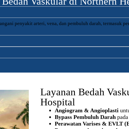
Bedah Vaskular di Northern He
gani penyakit arteri, vena, dan pembuluh darah, termasuk per
Layanan Bedah Vasku
Hospital
Angiogram & Angioplasti
untu
Bypass Pembuluh Darah
pada 
Perawatan Varises & EVLT (