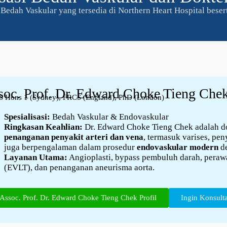
si Bedah Vaskular yang tersedia di Northern Heart Hospital bese
soc. Prof. Dr. Edward Choke Tieng Che
 Hons 1 (Sydney), FRCS (England), PhD (London)
Spesialisasi:
Bedah Vaskular & Endovaskular
Ringkasan Keahlian:
Dr. Edward Choke Tieng Chek adalah do
penanganan penyakit arteri dan vena
, termasuk varises, pen
juga berpengalaman dalam prosedur
endovaskular modern
de
Layanan Utama:
Angioplasti, bypass pembuluh darah, perawa
(EVLT), dan penanganan aneurisma aorta.
Assoc. Prof. Dr. Edward Choke Tieng Chek Profil
Ingin Konsult