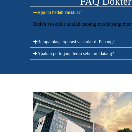
FAQ Dokter 
Apa itu bedah vaskular?
Bedah vaskular adalah cabang medis yang menan
Berapa biaya operasi vaskular di Penang?
Apakah perlu janji temu sebelum datang?