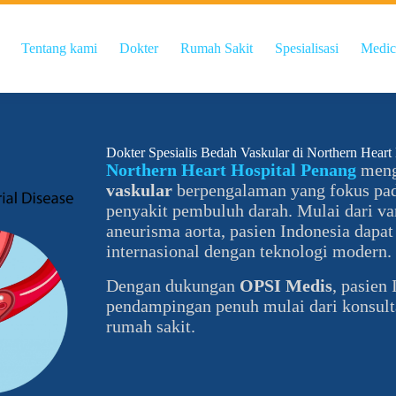
Tentang kami
Dokter
Rumah Sakit
Spesialisasi
Medic
Dokter Spesialis Bedah Vaskular di Northern Heart
Northern Heart Hospital Penang
meng
vaskular
berpengalaman yang fokus pad
penyakit pembuluh darah. Mulai dari var
aneurisma aorta, pasien Indonesia dapa
internasional dengan teknologi modern.
Dengan dukungan
OPSI Medis
, pasien
pendampingan penuh mulai dari konsulta
rumah sakit.