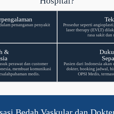
Hospital?
erpengalaman
Tek
l dalam penanganan penyakit
Prosedur seperti angioplas
laser therapy (EVLT) dil
rasa sakit da
h &
Duku
sia
Sepa
masuk perawat dan customer
Pasien dari Indonesia akan 
donesia, membuat komunikasi
dokter, booking jadwal, h
kesalahpahaman medis.
OPSI Medis, termas
isasi Bedah Vaskular dan Dokter