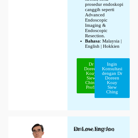
prosedur endoskopi
canggih seperti
Advanced
Endoscopic
Imaging &
Endoscopic
Resection.
Bahasa
: Malaysia |
English | Hokkien
Dr
Ingin
Doreen
Konsultasi
Koay
dengan Dr
Siew
Doreen
Ching
Koay
Profil
Siew
Ching
Dr Low Eng Joo
MBBS (Mal), MRCPI (Ire)