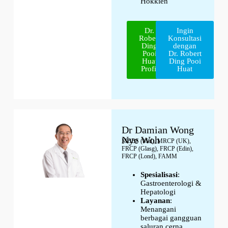
Hokkien
Dr.
Ingin
Robert
Konsultasi
Ding
dengan
Pooi
Dr. Robert
Huat
Ding Pooi
Profil
Huat
Dr Damian Wong
Nye Woh
MBBS (Mal), MRCP (UK),
FRCP (Glasg), FRCP (Edin),
FRCP (Lond), FAMM
Spesialisasi
:
Gastroenterologi &
Hepatologi
Layanan
:
Menangani
berbagai gangguan
saluran cerna