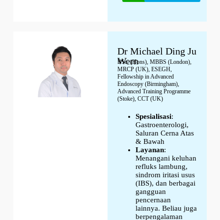
Dr Michael Ding Ju
Wern
BSc. (Hons), MBBS (London),
MRCP (UK), ESEGH,
Fellowship in Advanced
Endoscopy (Birmingham),
Advanced Training Programme
(Stoke), CCT (UK)
Spesialisasi
:
Gastroenterologi,
Saluran Cerna Atas
& Bawah
Layanan
:
Menangani keluhan
refluks lambung,
sindrom iritasi usus
(IBS), dan berbagai
gangguan
pencernaan
lainnya. Beliau juga
berpengalaman