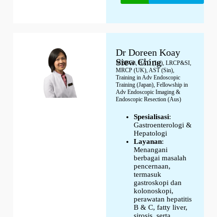
Dr Doreen Koay
Siew Ching
MBBCh, BAO (Ire), LRCP&SI,
MRCP (UK), AST (Sin),
Training in Adv Endoscopic
Training (Japan), Fellowship in
Adv Endoscopic Imaging &
Endoscopic Resection (Aus)
Spesialisasi
:
Gastroenterologi &
Hepatologi
Layanan
:
Menangani
berbagai masalah
pencernaan,
termasuk
gastroskopi dan
kolonoskopi,
perawatan hepatitis
B & C, fatty liver,
sirosis, serta