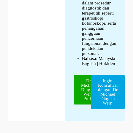
dalam prosedur
diagnostik dan
terapeutik seperti
gastroskopi,
kolonoskopi, serta
penanganan
gangguan
pencernaan
fungsional dengan
pendekatan
personal.
Bahasa
: Malaysia |
English | Hokkien
Dr
Ingin
Michael
Konsultasi
Ding Ju
dengan Dr
Wern
Michael
Profil
Ding Ju
Wern