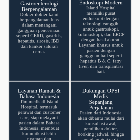
Endoskopi Modern
Gastroenterologi
Island Hospital
Berpengalaman
memiliki pusat
Dokter-dokter kami
endoskopi dengan
berpengalaman luas
teknologi canggih
dalam menangani
untuk gastroskopi,
gangguan pencernaan
kolonoskopi, dan ERCP
seperti GERD, gastritis,
dengan hasil akurat.
hepatitis, sirosis, IBD,
Layanan khusus untuk
dan kanker saluran
pasien dengan
cerna.
gangguan hati seperti
hepatitis B & C, fatty
liver, dan transplantasi
hati.
Layanan Ramah &
Dukungan OPSI
Bahasa Indonesia
Medis
Sepanjang
Tim medis di Island
Hospital, termasuk
Perjalanan
perawat dan customer
Pasien dari Indonesia
care, siap melayani
akan dibantu mulai dari
pasien dalam Bahasa
konsultasi awal,
Indonesia, membuat
pemilihan dokter,
komunikasi lebih
booking jadwal, hingga
nyaman dan
pendampingan di