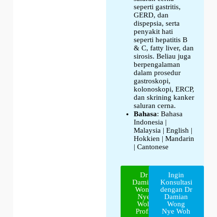
seperti gastritis,
GERD, dan
dispepsia, serta
penyakit hati
seperti hepatitis B
& C, fatty liver, dan
sirosis. Beliau juga
berpengalaman
dalam prosedur
gastroskopi,
kolonoskopi, ERCP,
dan skrining kanker
saluran cerna.
Bahasa
: Bahasa
Indonesia |
Malaysia | English |
Hokkien | Mandarin
| Cantonese
Dr
Ingin
Damian
Konsultasi
Wong
dengan Dr
Nye
Damian
Woh
Wong
Profil
Nye Woh