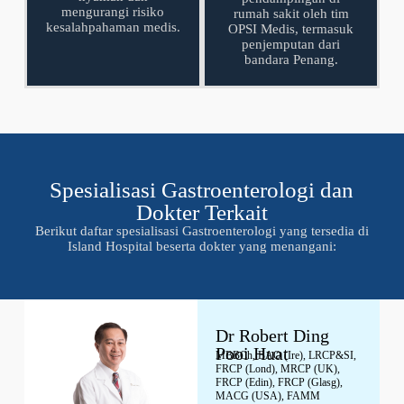
mengurangi risiko
rumah sakit oleh tim
kesalahpahaman medis.
OPSI Medis, termasuk
penjemputan dari
bandara Penang.
Spesialisasi Gastroenterologi dan
Dokter Terkait
Berikut daftar spesialisasi Gastroenterologi yang tersedia di
Island Hospital beserta dokter yang menangani:
Dr Robert Ding
Pooi Huat
MBBCh, BAO (Ire), LRCP&SI,
FRCP (Lond), MRCP (UK),
FRCP (Edin), FRCP (Glasg),
MACG (USA), FAMM