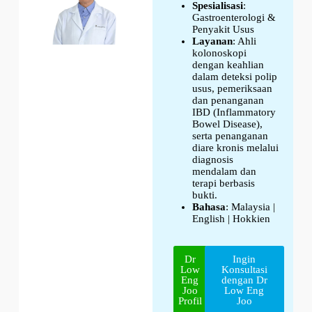
Spesialisasi
:
Gastroenterologi &
Penyakit Usus
Layanan
:
Ahli
kolonoskopi
dengan keahlian
dalam deteksi polip
usus, pemeriksaan
dan penanganan
IBD (Inflammatory
Bowel Disease),
serta penanganan
diare kronis melalui
diagnosis
mendalam dan
terapi berbasis
bukti.
Bahasa
: Malaysia |
English | Hokkien
Dr
Ingin
Low
Konsultasi
Eng
dengan Dr
Joo
Low Eng
Profil
Joo