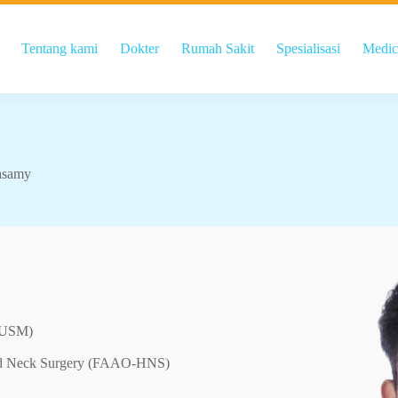
Tentang kami
Dokter
Rumah Sakit
Spesialisasi
Medic
iasamy
 (USM)
and Neck Surgery (FAAO-HNS)