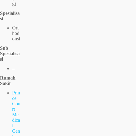
g)
Spesialisa
si
Ort
hod
onsi
Sub
Spesialisa
si
–
Rumah
Sakit
Prin
ce
Cou
rt
Me
dica
l
Cen