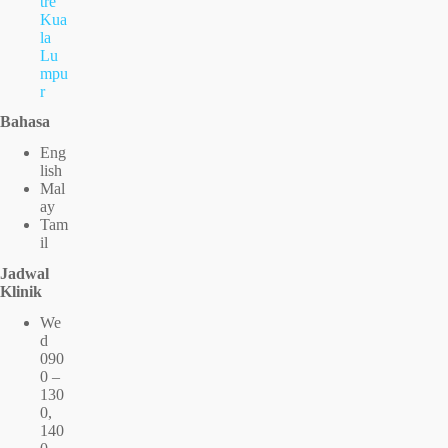
tre
Kua
la
Lu
mpu
r
Bahasa
Eng
lish
Mal
ay
Tam
il
Jadwal
Klinik
We
d
090
0 –
130
0,
140