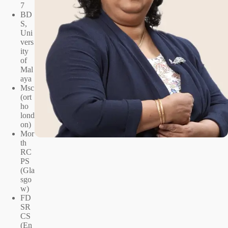
7
BD
S,
Uni
vers
ity
of
Mal
aya
Msc
(ort
ho
lond
on)
Mor
th
RC
PS
(Gla
sgo
w)
FD
SR
CS
(En