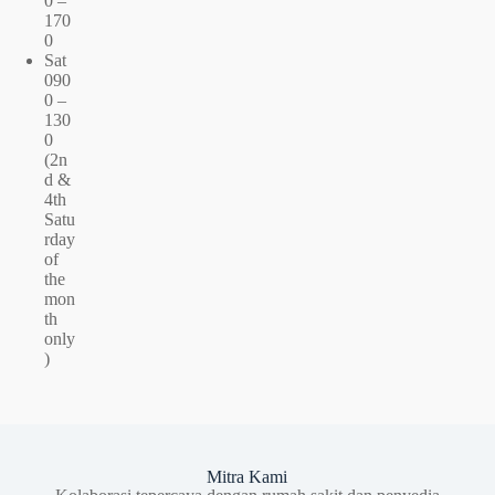
0 –
170
0
Sat
090
0 –
130
0
(2n
d &
4th
Satu
rday
of
the
mon
th
only
)
Mitra Kami