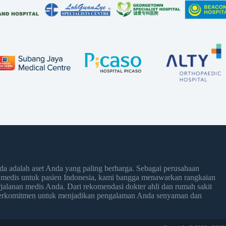
 adalah aset Anda yang paling berharga. Sebagai perusahaan
 medis untuk pasien Indonesia, kami bangga menawarkan rangkaian
jalanan medis Anda. Dari rekomendasi dokter ahli dan rumah sakit
 berkomitmen untuk menjadikan pengalaman Anda senyaman dan