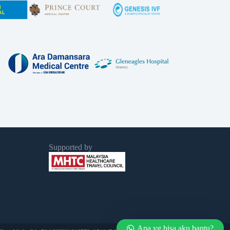
Supported by
Apa yg bisa aku bantu?