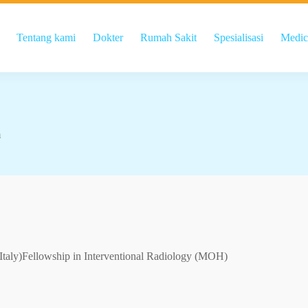
Tentang kami
Dokter
Rumah Sakit
Spesialisasi
Medic
m
taly)Fellowship in Interventional Radiology (MOH)