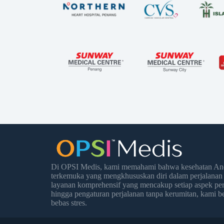
Di OPSI Medis, kami memahami bahwa kesehatan Anda
terkemuka yang mengkhususkan diri dalam perjalanan
layanan komprehensif yang mencakup setiap aspek per
hingga pengaturan perjalanan tanpa kerumitan, kami
bebas stres.