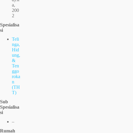
a,
200
2
Spesialisa
si
Teli
nga,
Hid
ung,
&
Ten
ggo
roka
n
(TH
T)
Sub
Spesialisa
si
–
Rumah