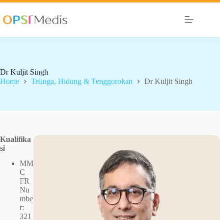
Dr Kuljit Singh
Home
Telinga, Hidung & Tenggorokan
Dr Kuljit Singh
Kualifika
si
MM
C
FR
Nu
mbe
r:
321