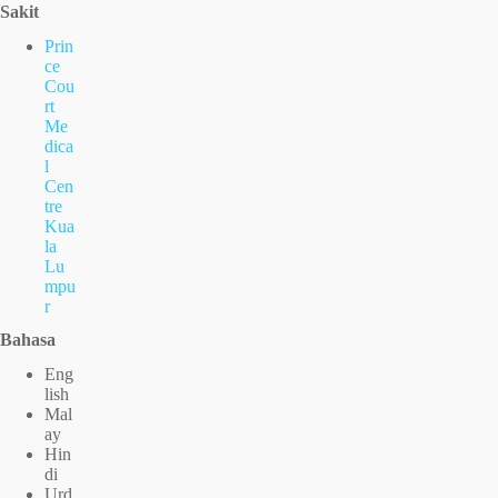
Sakit
Prin
ce
Cou
rt
Me
dica
l
Cen
tre
Kua
la
Lu
mpu
r
Bahasa
Eng
lish
Mal
ay
Hin
di
Urd