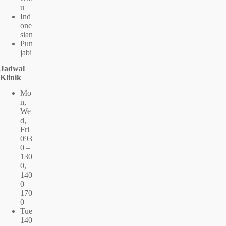
u
Ind
one
sian
Pun
jabi
Jadwal
Klinik
Mo
n,
We
d,
Fri
093
0 –
130
0,
140
0 –
170
0
Tue
140