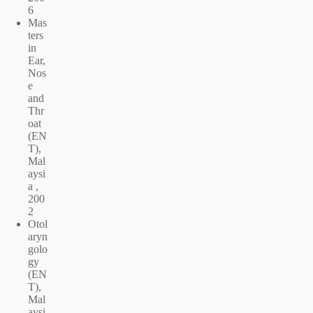
6
Mas
ters
in
Ear,
Nos
e
and
Thr
oat
(EN
T),
Mal
aysi
a ,
200
2
Otol
aryn
golo
gy
(EN
T),
Mal
aysi