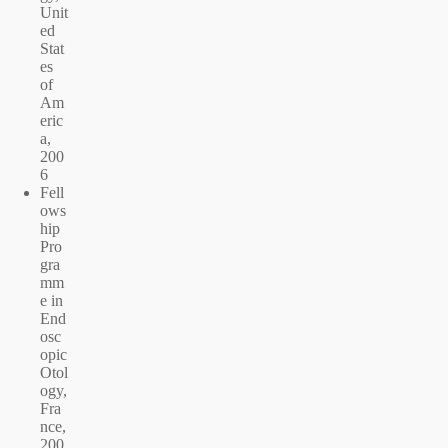
Unit
ed
Stat
es
of
Am
eric
a,
200
6
Fell
ows
hip
Pro
gra
mm
e in
End
osc
opic
Otol
ogy,
Fra
nce,
200