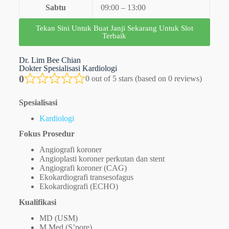
Sabtu
09:00 – 13:00
Tekan Sini Untuk Buat Janji Sekarang Untuk Slot
Terbaik
Dr. Lim Bee Chian
Dokter Spesialisasi Kardiologi
0
0 out of 5 stars (based on 0 reviews)
Spesialisasi
Kardiologi
Fokus Prosedur
Angiografi koroner
Angioplasti koroner perkutan dan stent
Angiografi koroner (CAG)
Ekokardiografi transesofagus
Ekokardiografi (ECHO)
Kualifikasi
MD (USM)
M Med (S’pore)