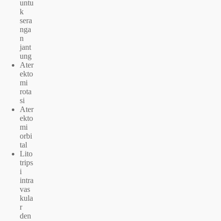
untu
k
sera
nga
n
jant
ung
Ater
ekto
mi
rota
si
Ater
ekto
mi
orbi
tal
Lito
trips
i
intra
vas
kula
r
den