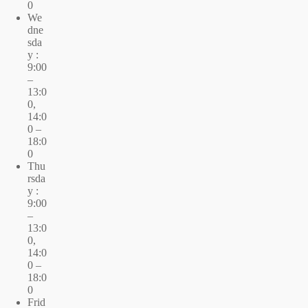
0
We
dne
sda
y :
9:00
–
13:0
0,
14:0
0 –
18:0
0
Thu
rsda
y :
9:00
–
13:0
0,
14:0
0 –
18:0
0
Frid