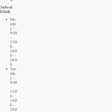
Jadwal
Klinik
Mo
nda
y :
9:00
–
13:0
0,
14:0
0 –
18:0
0
Tue
sda
y :
9:00
–
13:0
0,
14:0
0 –
18:0