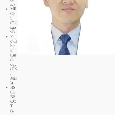
K)
MR
CP
S
(Gla
sgo
w)
Fell
ows
hip
in
Car
diol
ogy
(IJN
,
Mal
))
BS
CI/
BS
CC
T
(U