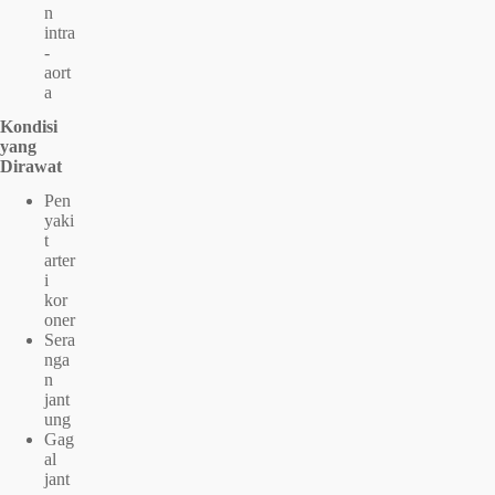
n
intra
-
aort
a
Kondisi
yang
Dirawat
Pen
yaki
t
arter
i
kor
oner
Sera
nga
n
jant
ung
Gag
al
jant