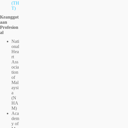
(TH
T)
Keanggot
aan
Profesion
al
Nati
onal
Hea
rt
Ass
ocia
tion
of
Mal
aysi
a
(N
HA
M)
Aca
dem
y of