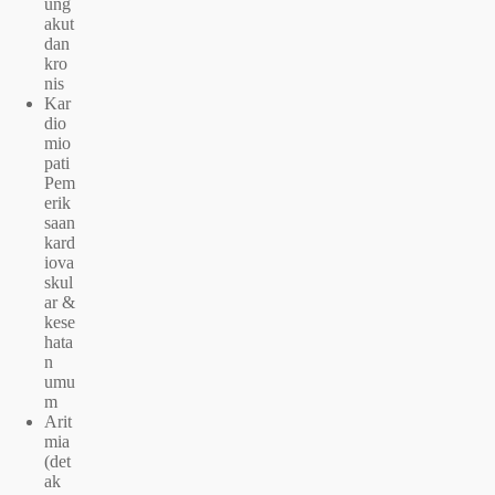
ung
akut
dan
kro
nis
Kar
dio
mio
pati
Pem
erik
saan
kard
iova
skul
ar &
kese
hata
n
umu
m
Arit
mia
(det
ak