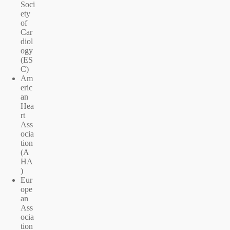
Soci
ety
of
Car
diol
ogy
(ES
C)
Am
eric
an
Hea
rt
Ass
ocia
tion
(A
HA
)
Eur
ope
an
Ass
ocia
tion