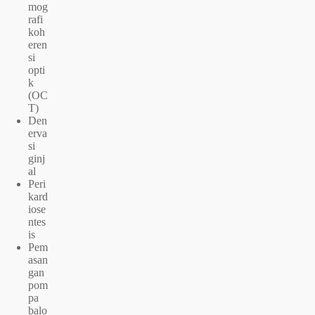
mog
rafi
koh
eren
si
opti
k
(OC
T)
Den
erva
si
ginj
al
Peri
kard
iose
ntes
is
Pem
asan
gan
pom
pa
balo