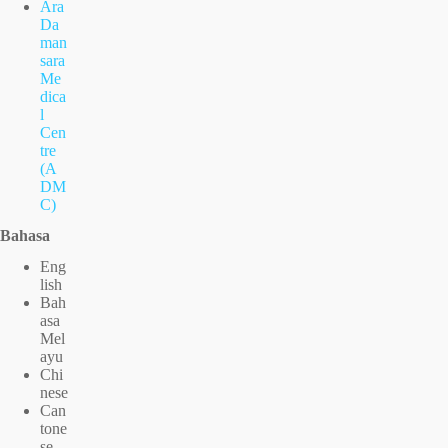
Ara
Da
man
sara
Me
dica
l
Cen
tre
(A
DM
C)
Bahasa
Eng
lish
Bah
asa
Mel
ayu
Chi
nese
Can
tone
se