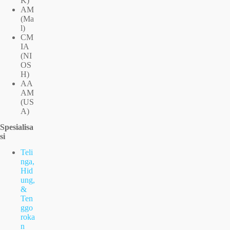
K)
AM
(Ma
l)
CM
IA
(NI
OS
H)
AA
AM
(US
A)
Spesialisa
si
Teli
nga,
Hid
ung,
&
Ten
ggo
roka
n