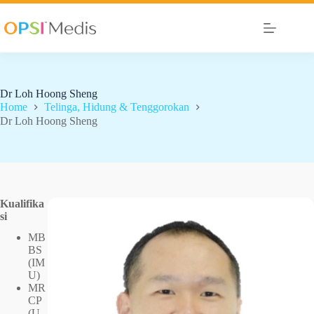
Dr Loh Hoong Sheng
Home
Telinga, Hidung & Tenggorokan
Dr Loh Hoong Sheng
Kualifika
si
MB
BS
(IM
U)
MR
CP
(U