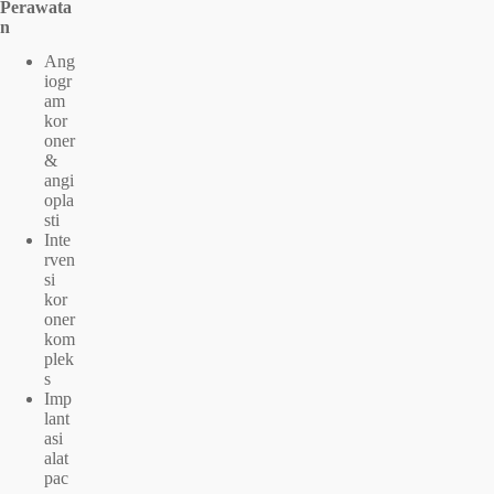
Perawata
n
Ang
iogr
am
kor
oner
&
angi
opla
sti
Inte
rven
si
kor
oner
kom
plek
s
Imp
lant
asi
alat
pac