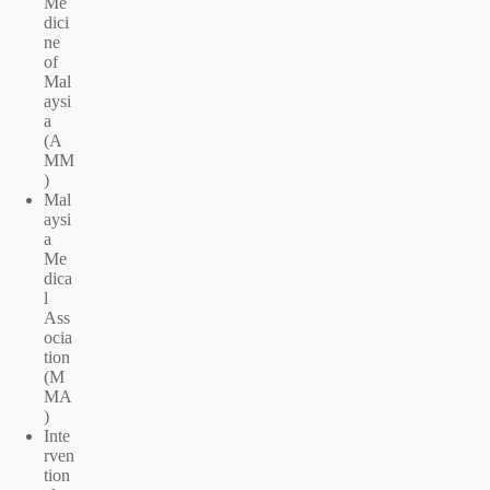
Me
dici
ne
of
Mal
aysi
a
(A
MM
)
Mal
aysi
a
Me
dica
l
Ass
ocia
tion
(M
MA
)
Inte
rven
tion