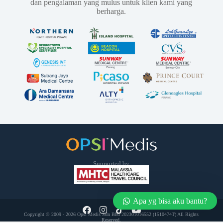
dan pengalaman yang mulus untuk klien kami yang
berharga.
Supported by
Apa yg bisa aku bantu?
Copyright © 2009 - 2026 Opsi Medis Sdn Bhd 202301016552 (1510474­T) All Rights
Reserved.