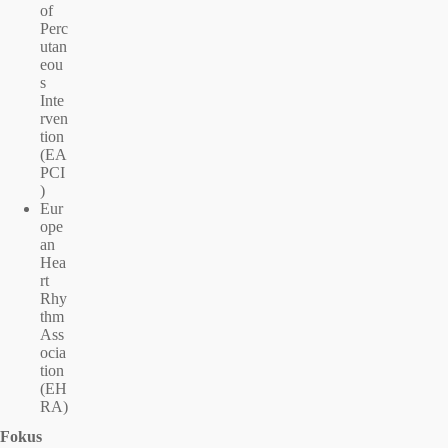
of
Perc
utan
eou
s
Inte
rven
tion
(EA
PCI
)
Eur
ope
an
Hea
rt
Rhy
thm
Ass
ocia
tion
(EH
RA)
Fokus