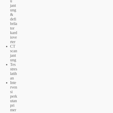
u
jant
ung
&
defi
brila
tor
kard
iove
rter
CT
scan
jant
ung
Tes
stres
latih
an
Inte
rven
si
perk
utan
pri
mer