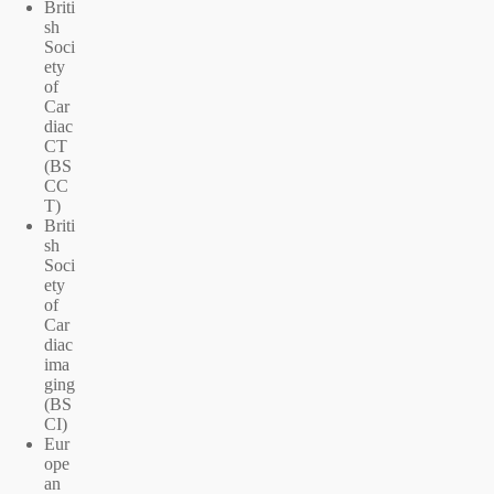
Briti
sh
Soci
ety
of
Car
diac
CT
(BS
CC
T)
Briti
sh
Soci
ety
of
Car
diac
ima
ging
(BS
CI)
Eur
ope
an