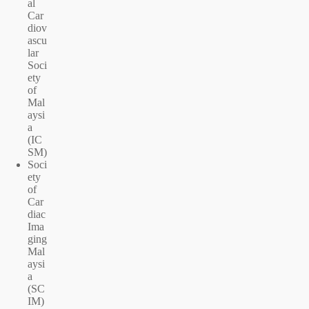
al
Car
diov
ascu
lar
Soci
ety
of
Mal
aysi
a
(IC
SM)
Soci
ety
of
Car
diac
Ima
ging
Mal
aysi
a
(SC
IM)