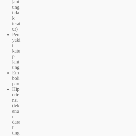
jant
ung
tida
k
terat
ur)
Pen
yaki
t
katu
p
jant
ung
Em
boli
paru
Hip
erte
nsi
(tek
ana
n
dara
h
ting