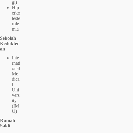
gi)
Hip
erko
leste
role
mia
Sekolah
Kedokter
an
Inte
rnati
onal
Me
dica
l
Uni
vers
ity
(IM
U)
Rumah
Sakit