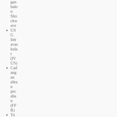
gan
balo
n
Sho
ckw
ave
US
G
Intr
avas
kula
r
(IV
US)
Cad
ang
an
alira
n
pec
aha
n
(FF
R)
To