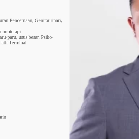
uran Pencernaan, Genitourinari,
munoterapi
ru-paru, usus besar, Psiko-
iatif Terminal
arin