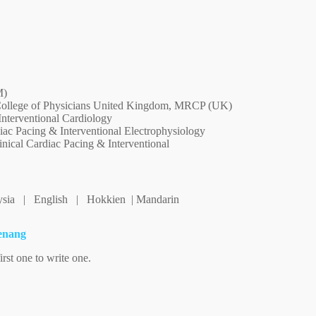
M)
College of Physicians United Kingdom, MRCP (UK)
Interventional Cardiology
diac Pacing & Interventional Electrophysiology
nical Cardiac Pacing & Interventional
ysia | English | Hokkien | Mandarin
Penang
irst one to write one.