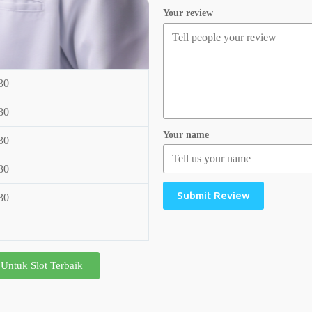
Your review
30
30
Your name
30
30
Submit Review
30
 Untuk Slot Terbaik