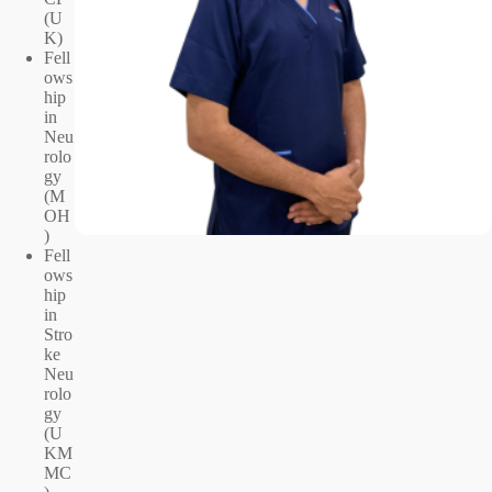
(U
K)
Fell
ows
hip
in
Neu
rolo
gy
(M
OH
)
Fell
ows
hip
in
Stro
ke
Neu
rolo
gy
(U
KM
MC