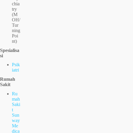
chia
try
(M
OH/
Tur
ning
Poi
nt)
Spesialisa
si
Psik
iatri
Rumah
Sakit
Ru
mah
Saki
t
Sun
way
Me
dica