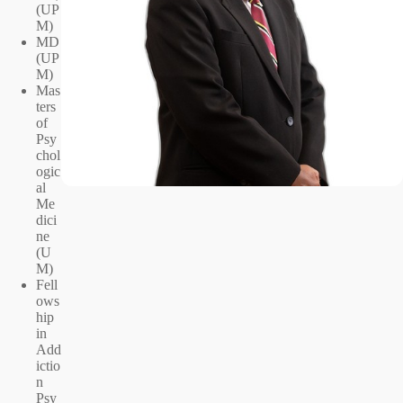
(UP
M)
MD
(UP
M)
Mas
ters
of
Psy
chol
ogic
al
Me
dici
ne
(U
M)
Fell
ows
hip
in
Add
ictio
n
Psy