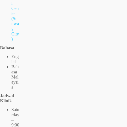
l
Cen
ter
(Su
nwa
y
City
)
Bahasa
Eng
lish
Bah
asa
Mal
aysi
a
Jadwal
Klinik
Satu
rday
–
9:00