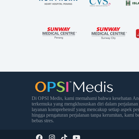
Di OPSI Medis, kami memahami bahwa kesehatan Anda
terkemuka yang mengkhususkan diri dalam perjalanan
layanan komprehensif yang mencakup setiap aspek per
hingga pengaturan perjalanan tanpa kerumitan, kami
bebas stres.