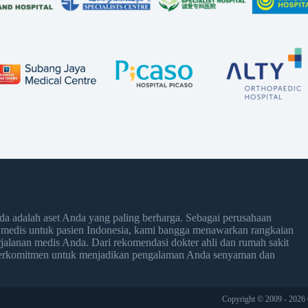
 adalah aset Anda yang paling berharga. Sebagai perusahaan
 medis untuk pasien Indonesia, kami bangga menawarkan rangkaian
jalanan medis Anda. Dari rekomendasi dokter ahli dan rumah sakit
 berkomitmen untuk menjadikan pengalaman Anda senyaman dan
Copyright © 2009 - 2026