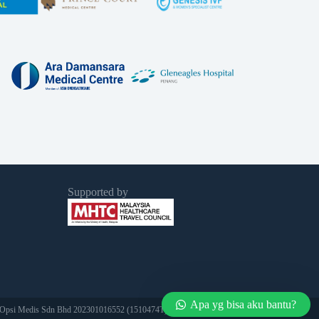
Supported by
Apa yg bisa aku bantu?
 Opsi Medis Sdn Bhd 202301016552 (1510474­T) All Rights Reserved.