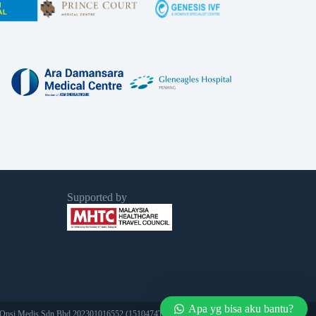
Supported by
Apa yg bisa aku bantu?
 Opsi Medis Sdn Bhd 202301016552 (1510474­T) All Rights Reserved.