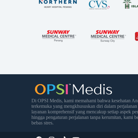
Di OPSI Medis, kami memahami bahwa kesehatan Anda
terkemuka yang mengkhususkan diri dalam perjalanan
layanan komprehensif yang mencakup setiap aspek per
hingga pengaturan perjalanan tanpa kerumitan, kami
bebas stres.