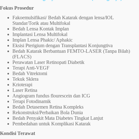
Fokus Prosedur
Fakoemulsifikasi/ Bedah Katarak dengan lensa/IOL
Standar/Torik atau Multifokal
Bedah Lensa Kontak Implan
Implantasi Lensa Multifokal
Implan Lensa Phakic/ Aphakic
Eksisi Pterigium dengan Transplantasi Konjungtiva
Bedah Katarak Berbantuan FEMTO-LASER (Tanpa Bilah)
(FLACS)
Perawatan Laser Retinopati Diabetik
Terapi Anti-VEGF
Bedah Vitrektomi
Tekuk Sklera
Krioterapi
Laser Retina
Angiogram fundus flourescein dan ICG
Terapi Fotodinamik
Bedah Detasemen Retina Kompleks
Rekonstruksi/Perbaikan Bola Dunia
Bedah Penyakit Mata Diabetes Tingkat Lanjut
Pembedahan untuk Komplikasi Katarak
Kondisi Terawat