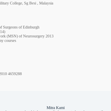
itary College, Sg Besi , Malaysia
 of Surgeons of Edinburgh
014)
work (MSN) of Neurosurgery 2013
my courses
e 2010 4659288
Mitra Kami