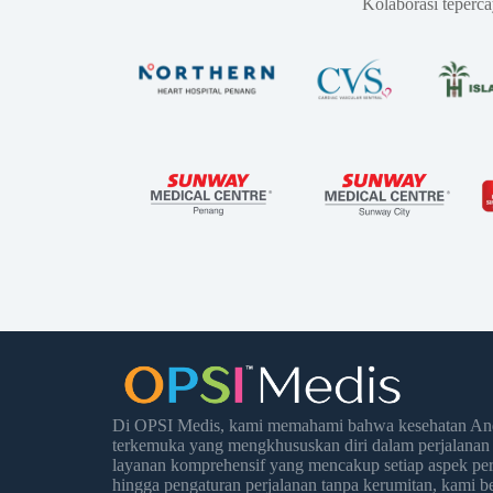
Kolaborasi teperc
Di OPSI Medis, kami memahami bahwa kesehatan Anda
terkemuka yang mengkhususkan diri dalam perjalanan
layanan komprehensif yang mencakup setiap aspek per
hingga pengaturan perjalanan tanpa kerumitan, kami