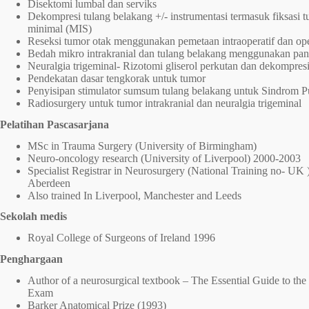
Disektomi lumbal dan serviks
Dekompresi tulang belakang +/- instrumentasi termasuk fiksasi t
minimal (MIS)
Reseksi tumor otak menggunakan pemetaan intraoperatif dan ope
Bedah mikro intrakranial dan tulang belakang menggunakan p
Neuralgia trigeminal- Rizotomi gliserol perkutan dan dekompres
Pendekatan dasar tengkorak untuk tumor
Penyisipan stimulator sumsum tulang belakang untuk Sindrom 
Radiosurgery untuk tumor intrakranial dan neuralgia trigeminal
Pelatihan Pascasarjana
MSc in Trauma Surgery (University of Birmingham)
Neuro-oncology research (University of Liverpool) 2000-2003
Specialist Registrar in Neurosurgery (National Training no- U
Aberdeen
Also trained In Liverpool, Manchester and Leeds
Sekolah medis
Royal College of Surgeons of Ireland 1996
Penghargaan
Author of a neurosurgical textbook – The Essential Guide to the
Exam
Barker Anatomical Prize (1993)