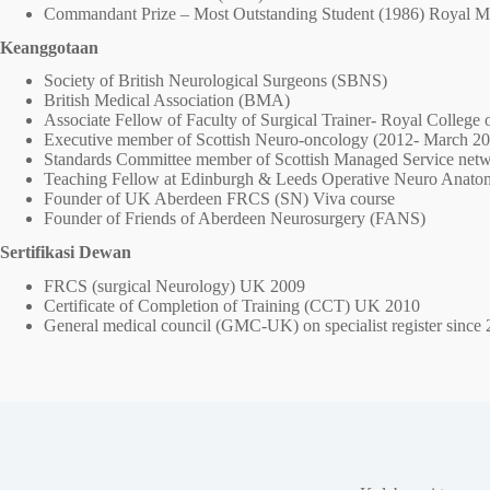
Commandant Prize – Most Outstanding Student (1986) Royal Mil
Keanggotaan
Society of British Neurological Surgeons (SBNS)
British Medical Association (BMA)
Associate Fellow of Faculty of Surgical Trainer- Royal College
Executive member of Scottish Neuro-oncology (2012- March 2
Standards Committee member of Scottish Managed Service net
Teaching Fellow at Edinburgh & Leeds Operative Neuro Anato
Founder of UK Aberdeen FRCS (SN) Viva course
Founder of Friends of Aberdeen Neurosurgery (FANS)
Sertifikasi Dewan
FRCS (surgical Neurology) UK 2009
Certificate of Completion of Training (CCT) UK 2010
General medical council (GMC-UK) on specialist register sinc