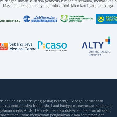
aya dengan rumah sakit dan penyedia layanan terkemuka, memastikan p
biasa dan pengalaman yang mulus untuk klien kami yang berharga.
 adalah aset Anda yang paling berharga. Sebagai perusahaan
 medis untuk pasien Indonesia, kami bangga menawarkan rangkaian
jalanan medis Anda. Dari rekomendasi dokter ahli dan rumah sakit
 berkomitmen untuk menjadikan pengalaman Anda senyaman dan