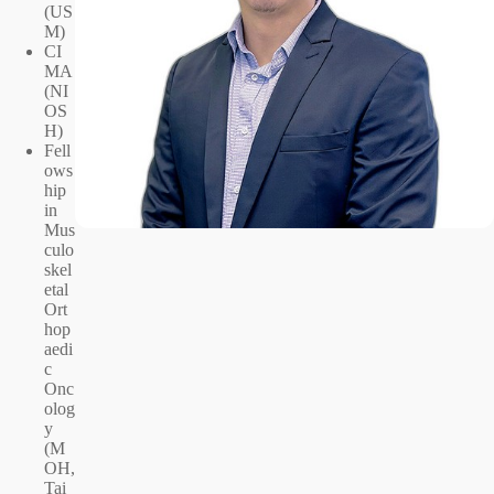
(US
M)
CI
MA
(NI
OS
H)
Fell
ows
hip
in
Mus
culo
skel
etal
Ort
hop
aedi
c
Onc
olog
y
(M
OH,
Tai