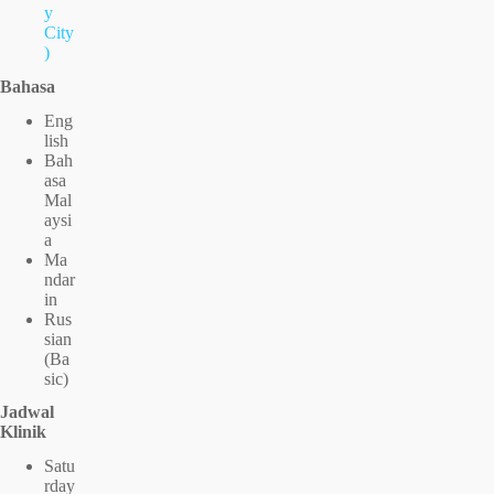
y
City
)
Bahasa
Eng
lish
Bah
asa
Mal
aysi
a
Ma
ndar
in
Rus
sian
(Ba
sic)
Jadwal
Klinik
Satu
rday