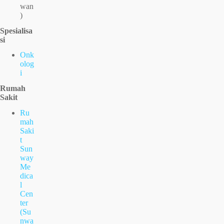
wan
)
Spesialisa
si
Onk
olog
i
Rumah
Sakit
Ru
mah
Saki
t
Sun
way
Me
dica
l
Cen
ter
(Su
nwa