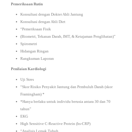
Pemeriksaan Rutin
Konsultasi dengan Dokter Ahli Jantung
Konsultasi dengan Ahli Diet
“Pemeriksaan Fisik
(Biometri, Tekanan Darah, IMT, & Ketajaman Penglihatan)”
Spirometri
Hidangan Ringan
Rangkuman Laporan
Penilaian Kardiologi
Uji Stres
“Skor Risiko Penyakit Jantung dan Pembuluh Darah (skor
Framingham) *
*Hanya berlaku untuk individu berusia antara 30 dan 70
tahun”
EKG
High Sensitive C-Reactive Protein (hs-CRP)
“Analisis Lemak Tubuh