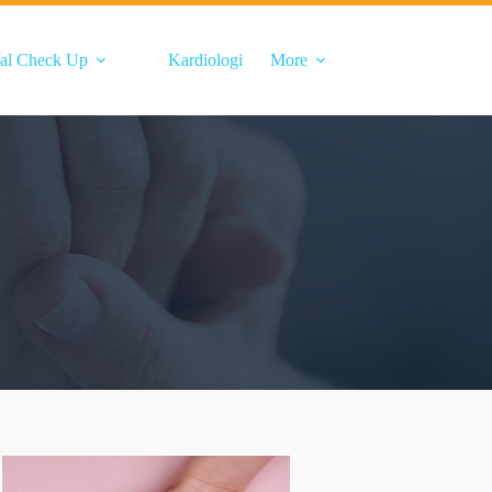
al Check Up
Kardiologi
More