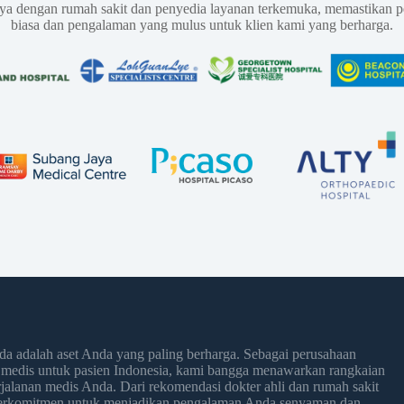
aya dengan rumah sakit dan penyedia layanan terkemuka, memastikan p
biasa dan pengalaman yang mulus untuk klien kami yang berharga.
 adalah aset Anda yang paling berharga. Sebagai perusahaan
 medis untuk pasien Indonesia, kami bangga menawarkan rangkaian
jalanan medis Anda. Dari rekomendasi dokter ahli dan rumah sakit
 berkomitmen untuk menjadikan pengalaman Anda senyaman dan