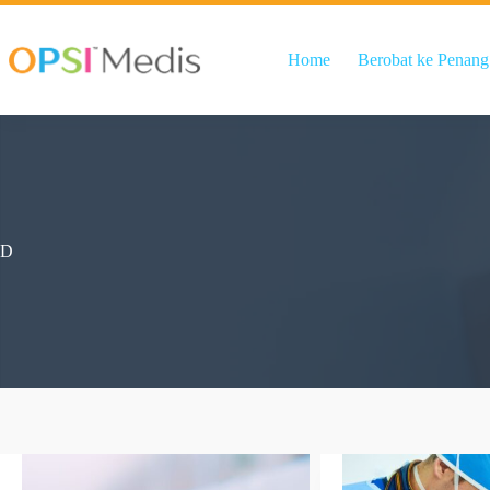
Home
Berobat ke Penang
D