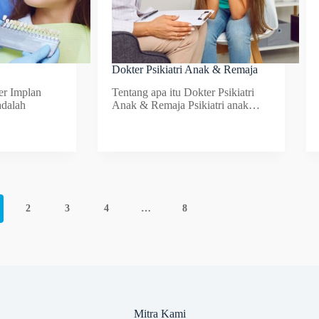
Dokter Psikiatri Anak & Remaja
er Implan
Tentang apa itu Dokter Psikiatri
adalah
Anak & Remaja Psikiatri anak…
2
3
4
…
8
Mitra Kami