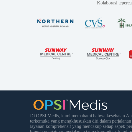
Kolaborasi teperc
Di OPSI Medis, kami memahami bahwa kesehatan Anda
terkemuka yang mengkhususkan diri dalam perjalanan
layanan komprehensif yang mencakup setiap aspek per
hingga pengaturan perjalanan tanpa kerumitan, kami