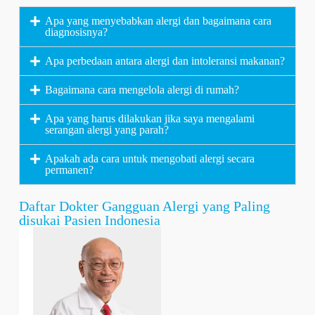
Apa yang menyebabkan alergi dan bagaimana cara
diagnosisnya?
Apa perbedaan antara alergi dan intoleransi makanan?
Bagaimana cara mengelola alergi di rumah?
Apa yang harus dilakukan jika saya mengalami
serangan alergi yang parah?
Apakah ada cara untuk mengobati alergi secara
permanen?
Daftar Dokter Gangguan Alergi yang Paling
disukai Pasien Indonesia