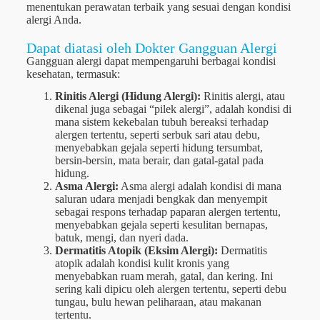
menentukan perawatan terbaik yang sesuai dengan kondisi
alergi Anda.
Dapat diatasi oleh Dokter Gangguan Alergi
Gangguan alergi dapat mempengaruhi berbagai kondisi
kesehatan, termasuk:
Rinitis Alergi (Hidung Alergi):
Rinitis alergi, atau
dikenal juga sebagai “pilek alergi”, adalah kondisi di
mana sistem kekebalan tubuh bereaksi terhadap
alergen tertentu, seperti serbuk sari atau debu,
menyebabkan gejala seperti hidung tersumbat,
bersin-bersin, mata berair, dan gatal-gatal pada
hidung.
Asma Alergi:
Asma alergi adalah kondisi di mana
saluran udara menjadi bengkak dan menyempit
sebagai respons terhadap paparan alergen tertentu,
menyebabkan gejala seperti kesulitan bernapas,
batuk, mengi, dan nyeri dada.
Dermatitis Atopik (Eksim Alergi):
Dermatitis
atopik adalah kondisi kulit kronis yang
menyebabkan ruam merah, gatal, dan kering. Ini
sering kali dipicu oleh alergen tertentu, seperti debu
tungau, bulu hewan peliharaan, atau makanan
tertentu.