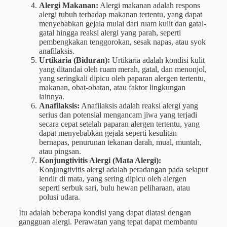
Alergi Makanan:
Alergi makanan adalah respons
alergi tubuh terhadap makanan tertentu, yang dapat
menyebabkan gejala mulai dari ruam kulit dan gatal-
gatal hingga reaksi alergi yang parah, seperti
pembengkakan tenggorokan, sesak napas, atau syok
anafilaksis.
Urtikaria (Biduran):
Urtikaria adalah kondisi kulit
yang ditandai oleh ruam merah, gatal, dan menonjol,
yang seringkali dipicu oleh paparan alergen tertentu,
makanan, obat-obatan, atau faktor lingkungan
lainnya.
Anafilaksis:
Anafilaksis adalah reaksi alergi yang
serius dan potensial mengancam jiwa yang terjadi
secara cepat setelah paparan alergen tertentu, yang
dapat menyebabkan gejala seperti kesulitan
bernapas, penurunan tekanan darah, mual, muntah,
atau pingsan.
Konjungtivitis Alergi (Mata Alergi):
Konjungtivitis alergi adalah peradangan pada selaput
lendir di mata, yang sering dipicu oleh alergen
seperti serbuk sari, bulu hewan peliharaan, atau
polusi udara.
Itu adalah beberapa kondisi yang dapat diatasi dengan
gangguan alergi. Perawatan yang tepat dapat membantu