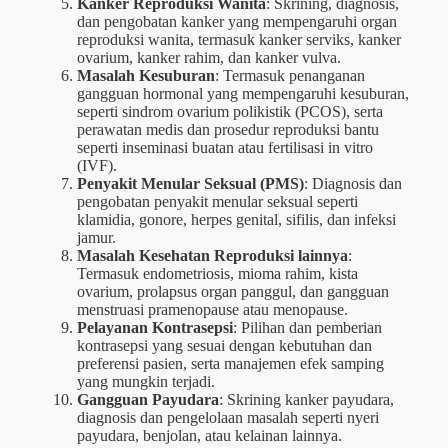
Kanker Reproduksi Wanita
: Skrining, diagnosis,
dan pengobatan kanker yang mempengaruhi organ
reproduksi wanita, termasuk kanker serviks, kanker
ovarium, kanker rahim, dan kanker vulva.
Masalah Kesuburan
: Termasuk penanganan
gangguan hormonal yang mempengaruhi kesuburan,
seperti sindrom ovarium polikistik (PCOS), serta
perawatan medis dan prosedur reproduksi bantu
seperti inseminasi buatan atau fertilisasi in vitro
(IVF).
Penyakit Menular Seksual (PMS)
: Diagnosis dan
pengobatan penyakit menular seksual seperti
klamidia, gonore, herpes genital, sifilis, dan infeksi
jamur.
Masalah Kesehatan Reproduksi lainnya
:
Termasuk endometriosis, mioma rahim, kista
ovarium, prolapsus organ panggul, dan gangguan
menstruasi pramenopause atau menopause.
Pelayanan Kontrasepsi
: Pilihan dan pemberian
kontrasepsi yang sesuai dengan kebutuhan dan
preferensi pasien, serta manajemen efek samping
yang mungkin terjadi.
Gangguan Payudara
: Skrining kanker payudara,
diagnosis dan pengelolaan masalah seperti nyeri
payudara, benjolan, atau kelainan lainnya.