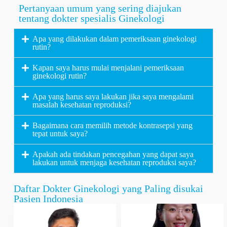
Pertanyaan umum yang sering diajukan
tentang dokter spesialis Ginekologi
Apa yang dilakukan dalam pemeriksaan ginekologi
rutin?
Kapan saya harus mulai menjalani pemeriksaan
ginekologi rutin?
Apa yang harus saya lakukan jika saya mengalami
masalah kesehatan reproduksi?
Bagaimana cara memilih metode kontrasepsi yang
tepat untuk saya?
Apakah ada tindakan pencegahan yang dapat saya
lakukan untuk menjaga kesehatan reproduksi saya?
Daftar Dokter Ginekologi yang Paling disukai
Pasien Indonesia