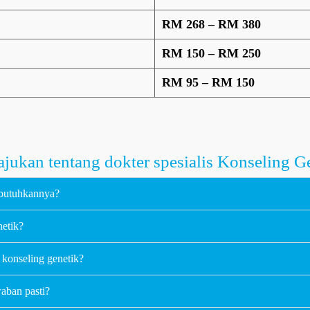
RM 268 – RM 380
RM 150 – RM 250
RM 95 – RM 150
jukan tentang dokter spesialis Konseling G
mbutuhkannya?
netik?
 konseling genetik?
waban pasti?