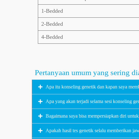
1-Bedded
2-Bedded
4-Bedded
Pertanyaan umum yang sering dia
Apa itu konseling genetik dan kapan saya me
Apa yang akan terjadi selama sesi konseling ge
Bagaimana saya bisa mempersiapkan diri untuk
Apakah hasil tes genetik selalu memberikan ja