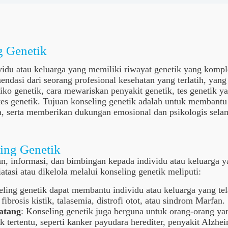
g Genetik
vidu atau keluarga yang memiliki riwayat genetik yang komple
dasi dari seorang profesional kesehatan yang terlatih, yang 
ko genetik, cara mewariskan penyakit genetik, tes genetik ya
il tes genetik. Tujuan konseling genetik adalah untuk memban
a, serta memberikan dukungan emosional dan psikologis sela
ling Genetik
, informasi, dan bimbingan kepada individu atau keluarga y
atasi atau dikelola melalui konseling genetik meliputi:
eling genetik dapat membantu individu atau keluarga yang tel
fibrosis kistik, talasemia, distrofi otot, atau sindrom Marfan.
atang
: Konseling genetik juga berguna untuk orang-orang ya
tik tertentu, seperti kanker payudara herediter, penyakit Alzh