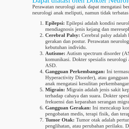
Dapat diatasi oleh Dokter Neuro
Perawatan neurologi anak dapat mengatasi be
neurologi anak meliputi, namun tidak terbatas
Epilepsi:
Epilepsi adalah kondisi neuro
mendiagnosis jenis kejang dan meresep
Cerebral Palsy:
Cerebral palsy adalah
gerakan dan postur. Perawatan neurolog
kebutuhan individu.
Autisme:
Autism spectrum disorder (AS
komunikasi. Dokter spesialis neurolog
ASD.
Gangguan Perkembangan:
Ini termas
Hyperactivity Disorder), atau gangguan
anak mengatasi kesulitan perkembanga
Migrain:
Migrain adalah jenis sakit kep
terhadap cahaya dan suara. Dokter spe
frekuensi dan keparahan serangan migra
Gangguan Gerakan:
Ini mencakup kond
pengobatan medis, terapi fisik, dan te
Tumor Otak:
Tumor otak adalah pertum
penglihatan, atau perubahan perilaku. 