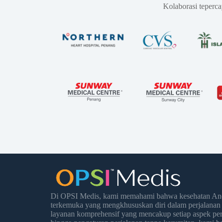
Kolaborasi teperc
Di OPSI Medis, kami memahami bahwa kesehatan Anda
terkemuka yang mengkhususkan diri dalam perjalanan
layanan komprehensif yang mencakup setiap aspek per