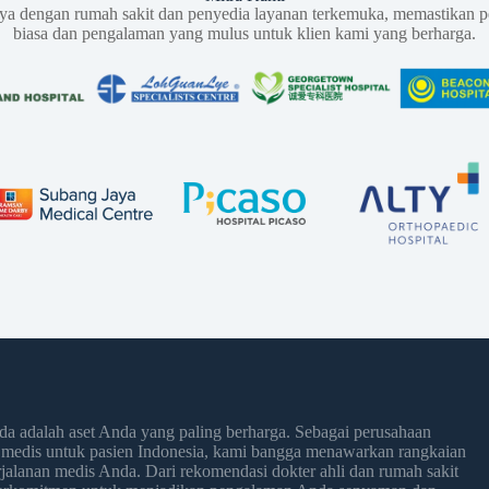
aya dengan rumah sakit dan penyedia layanan terkemuka, memastikan p
biasa dan pengalaman yang mulus untuk klien kami yang berharga.
 adalah aset Anda yang paling berharga. Sebagai perusahaan
 medis untuk pasien Indonesia, kami bangga menawarkan rangkaian
jalanan medis Anda. Dari rekomendasi dokter ahli dan rumah sakit