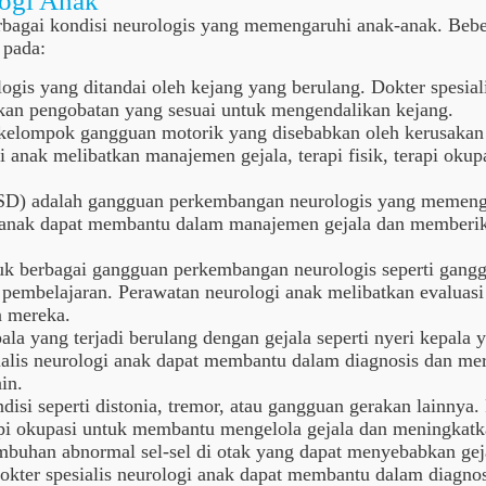
logi Anak
rbagai kondisi neurologis yang memengaruhi anak-anak. Beber
 pada:
logis yang ditandai oleh kejang yang berulang. Dokter spesi
kan pengobatan yang sesuai untuk mengendalikan kejang.
 kelompok gangguan motorik yang disebabkan oleh kerusakan
i anak melibatkan manajemen gejala, terapi fisik, terapi oku
D) adalah gangguan perkembangan neurologis yang memengaru
i anak dapat membantu dalam manajemen gejala dan memberik
uk berbagai gangguan perkembangan neurologis seperti gang
 pembelajaran. Perawatan neurologi anak melibatkan evaluasi
n mereka.
ala yang terjadi berulang dengan gejala seperti nyeri kepala 
sialis neurologi anak dapat membantu dalam diagnosis dan m
in.
isi seperti distonia, tremor, atau gangguan gerakan lainnya
rapi okupasi untuk membantu mengelola gejala dan meningkatk
buhan abnormal sel-sel di otak yang dapat menyebabkan gejal
Dokter spesialis neurologi anak dapat membantu dalam diagno