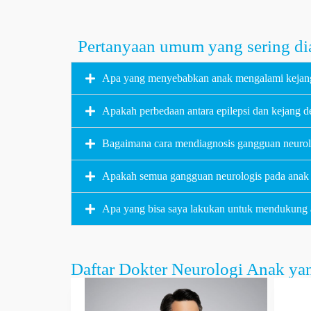
Pertanyaan umum yang sering dia
Apa yang menyebabkan anak mengalami kejang,
Apakah perbedaan antara epilepsi dan kejang
Bagaimana cara mendiagnosis gangguan neurol
Apakah semua gangguan neurologis pada anak
Apa yang bisa saya lakukan untuk mendukung 
Daftar Dokter Neurologi Anak yan