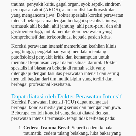
trauma, penyakit kritis, gagal organ, syok septik, sindrom
pernapasan akut (ARDS), atau kondisi kardiovaskular
yang mengancam jiwa. Dokter spesialis koreksi perawatan
intensif bekerja sama dengan berbagai spesialis lainnya,
termasuk ahli bedah, ahli jantung, ahli paru-paru, dan ahli
gastroenterologi, untuk memberikan perawatan yang
komprehensif dan terkoordinasi kepada pasien kritis.
Koreksi perawatan intensif memerlukan keahlian klinis
yang tinggi, pengetahuan yang mendalam tentang
patofisiologi penyakit kritis, dan kemampuan untuk
membuat keputusan cepat dalam situasi darurat. Dokter
spesialis ini biasanya bekerja di rumah sakit yang
dilengkapi dengan fasilitas perawatan intensif dan sering
menjadi bagian dari tim multidisiplin yang terdiri dari
berbagai profesional kesehatan.
Dapat diatasi oleh Dokter Perawatan Intensif
Koreksi Perawatan Intensif (ICU) dapat mengatasi
berbagai kondisi medis yang serius dan mengancam jiwa.
Beberapa contoh kondisi yang dapat diatasi dengan
perawatan intensif termasuk, tetapi tidak terbatas pada:
Cedera Trauma Berat
: Seperti cedera kepala
traumatik, cedera tulang belakang, luka bakar yang