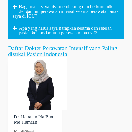
Bagaimana saya bisa mendukung dan berkomunikasi
dengan tim perawatan intensif selama perawatan anak
saya di ICU?
Apa yang harus saya harapkan selama dan setelah
pasien keluar dari unit perawatan intensif?
Daftar Dokter Perawatan Intensif yang Paling
disukai Pasien Indonesia
Dr. Hairatun Ida Binti
Md Hamzah
Kualifikasi