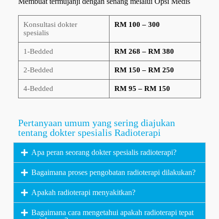
Membuat termujanji dengan senang melalui Opsi Medis
Konsultasi dokter
RM 100 – 300
spesialis
1-Bedded
RM 268 – RM 380
2-Bedded
RM 150 – RM 250
4-Bedded
RM 95 – RM 150
Pertanyaan umum yang sering diajukan
tentang dokter spesialis Radioterapi
Apa peran seorang dokter spesialis radioterapi?
Bagaimana proses pengobatan radioterapi dilakukan?
Apakah radioterapi menyakitkan?
Bagaimana cara mengetahui apakah radioterapi tepat