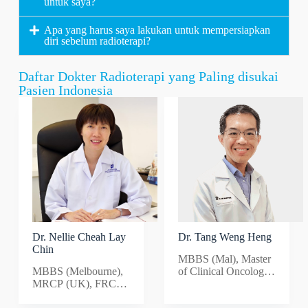
untuk saya?
Apa yang harus saya lakukan untuk mempersiapkan
diri sebelum radioterapi?
Daftar Dokter Radioterapi yang Paling disukai
Pasien Indonesia
Dr. Nellie Cheah Lay
Dr. Tang Weng Heng
Chin
MBBS (Mal), Master
MBBS (Melbourne),
of Clinical Oncology
MRCP (UK), FRCR
(UM)
(UK), F'ship in