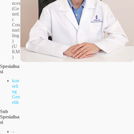
nces
(Ge
neti
c
Cou
nsel
ling
)
(U
KM
)
Spesialisa
si
kon
seli
ng
Gen
etik
Sub
Spesialisa
si
–