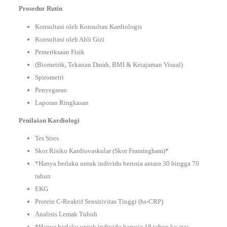
Prosedur Rutin
Konsultasi oleh Konsultan Kardiologis
Konsultasi oleh Ahli Gizi
Pemeriksaan Fisik
(Biometrik, Tekanan Darah, BMI & Ketajaman Visual)
Spirometri
Penyegaran
Laporan Ringkasan
Penilaian Kardiologi
Tes Stres
Skor Risiko Kardiovaskular (Skor Framingham)*
*Hanya berlaku untuk individu berusia antara 30 hingga 70
tahun
EKG
Protein C-Reaktif Sensitivitas Tinggi (hs-CRP)
Analisis Lemak Tubuh
*Hanya berlaku untuk individu berusia 18 tahun ke atas