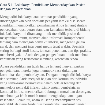
Cara 5.1. Lokakarya Pendidikan: Memberdayakan Pasien
dengan Pengetahuan
Menghadiri lokakarya atau seminar pendidikan yang
diselenggarakan oleh spesialis penyakit infeksi bisa secara
signifikan meningkatkan pemahaman Anda tentang strategi
pencegahan, opsi perawatan, dan kemajuan terbaru di bidang
ini. Lokakarya ini dirancang untuk mendidik pasien dan
masyarakat umum, menyediakan informasi komprehensif
tentang cara mencegah penyakit infeksi, mengenali gejala
awal, dan mencari intervensi medis tepat waktu. Spesialis
sering berbagi studi kasus, temuan penelitian, dan tips praktis,
memberdayakan Anda dengan pengetahuan untuk membuat
keputusan yang terinformasi tentang kesehatan Anda.
Acara pendidikan ini tidak hanya tentang menyampaikan
pengetahuan; mereka juga memupuk rasa dukungan
komunitas dan pemberdayaan. Dengan menghadiri lokakarya
dan seminar, Anda menjadi bagian dari komunitas individu
yang sama-sama berinvestasi dalam belajar tentang dan
mengelola penyakit infeksi. Lingkungan pembelajaran
komunal ini bisa memberikan dukungan moral dan dorongan,
membuatnya lebih mudah untuk menghadapi tantangan
kesehatan. Selain itu, acara ini sering menampilkan sesi
interaktif, di mana Anda bisa berinteraksi langsung dengan