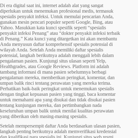
Di era digital saat ini, internet adalah alat yang sangat
diperlukan untuk menemukan profesional medis, termasuk
spesialis penyakit infeksi. Untuk memulai pencarian Anda,
gunakan mesin pencari populer seperti Google, Bing, atau
Yahoo. Masukkan kata kunci spesifik seperti “spesialis
penyakit infeksi Penang” atau “dokter penyakit infeksi terbaik
di Penang.” Kata kunci yang ditargetkan ini akan membantu
Anda menyusun daftar komprehensif spesialis potensial di
wilayah Anda. Setelah Anda memiliki daftar spesialis
potensial, langkah berikutnya adalah menggali lebih dalam
pengalaman pasien. Kunjungi situs ulasan seperti Yelp,
Healthgrades, atau Google Reviews. Platform ini adalah
tambang informasi di mana pasien sebelumnya berbagi
pengalaman mereka, memberikan peringkat, komentar, dan
umpan balik rinci tentang perawatan yang mereka terima.
Perhatikan baik-baik peringkat untuk menemukan spesialis
dengan tingkat kepuasan pasien yang tinggi, baca komentar
untuk memahami apa yang disukai dan tidak disukai pasien
tentang kunjungan mereka, dan pertimbangkan nada
keseluruhan umpan balik untuk menilai kualitas perawatan
yang diberikan oleh masing-masing spesialis.
Setelah mempersempit daftar Anda berdasarkan ulasan pasien,
langkah penting berikutnya adalah memverifikasi kredensial
dan kualifikasi para spesialis ini. Kunjungi situs web resmi