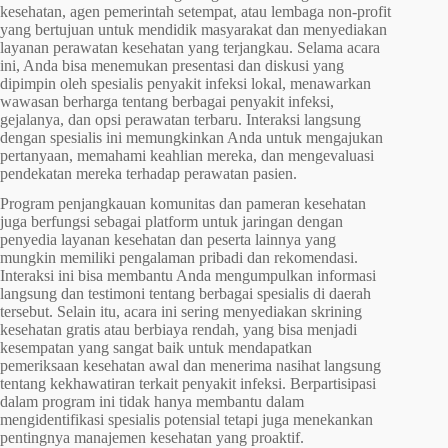
kesehatan, agen pemerintah setempat, atau lembaga non-profit
yang bertujuan untuk mendidik masyarakat dan menyediakan
layanan perawatan kesehatan yang terjangkau. Selama acara
ini, Anda bisa menemukan presentasi dan diskusi yang
dipimpin oleh spesialis penyakit infeksi lokal, menawarkan
wawasan berharga tentang berbagai penyakit infeksi,
gejalanya, dan opsi perawatan terbaru. Interaksi langsung
dengan spesialis ini memungkinkan Anda untuk mengajukan
pertanyaan, memahami keahlian mereka, dan mengevaluasi
pendekatan mereka terhadap perawatan pasien.
Program penjangkauan komunitas dan pameran kesehatan
juga berfungsi sebagai platform untuk jaringan dengan
penyedia layanan kesehatan dan peserta lainnya yang
mungkin memiliki pengalaman pribadi dan rekomendasi.
Interaksi ini bisa membantu Anda mengumpulkan informasi
langsung dan testimoni tentang berbagai spesialis di daerah
tersebut. Selain itu, acara ini sering menyediakan skrining
kesehatan gratis atau berbiaya rendah, yang bisa menjadi
kesempatan yang sangat baik untuk mendapatkan
pemeriksaan kesehatan awal dan menerima nasihat langsung
tentang kekhawatiran terkait penyakit infeksi. Berpartisipasi
dalam program ini tidak hanya membantu dalam
mengidentifikasi spesialis potensial tetapi juga menekankan
pentingnya manajemen kesehatan yang proaktif.