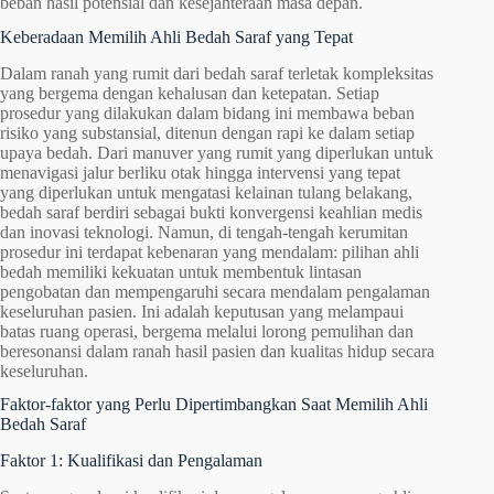
beban hasil potensial dan kesejahteraan masa depan.
Keberadaan Memilih Ahli Bedah Saraf yang Tepat
Dalam ranah yang rumit dari bedah saraf terletak kompleksitas
yang bergema dengan kehalusan dan ketepatan. Setiap
prosedur yang dilakukan dalam bidang ini membawa beban
risiko yang substansial, ditenun dengan rapi ke dalam setiap
upaya bedah. Dari manuver yang rumit yang diperlukan untuk
menavigasi jalur berliku otak hingga intervensi yang tepat
yang diperlukan untuk mengatasi kelainan tulang belakang,
bedah saraf berdiri sebagai bukti konvergensi keahlian medis
dan inovasi teknologi. Namun, di tengah-tengah kerumitan
prosedur ini terdapat kebenaran yang mendalam: pilihan ahli
bedah memiliki kekuatan untuk membentuk lintasan
pengobatan dan mempengaruhi secara mendalam pengalaman
keseluruhan pasien. Ini adalah keputusan yang melampaui
batas ruang operasi, bergema melalui lorong pemulihan dan
beresonansi dalam ranah hasil pasien dan kualitas hidup secara
keseluruhan.
Faktor-faktor yang Perlu Dipertimbangkan Saat Memilih Ahli
Bedah Saraf
Faktor 1: Kualifikasi dan Pengalaman