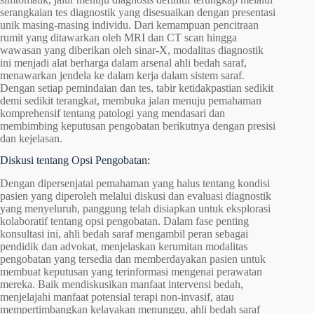
serangkaian tes diagnostik yang disesuaikan dengan presentasi
unik masing-masing individu. Dari kemampuan pencitraan
rumit yang ditawarkan oleh MRI dan CT scan hingga
wawasan yang diberikan oleh sinar-X, modalitas diagnostik
ini menjadi alat berharga dalam arsenal ahli bedah saraf,
menawarkan jendela ke dalam kerja dalam sistem saraf.
Dengan setiap pemindaian dan tes, tabir ketidakpastian sedikit
demi sedikit terangkat, membuka jalan menuju pemahaman
komprehensif tentang patologi yang mendasari dan
membimbing keputusan pengobatan berikutnya dengan presisi
dan kejelasan.
Diskusi tentang Opsi Pengobatan:
Dengan dipersenjatai pemahaman yang halus tentang kondisi
pasien yang diperoleh melalui diskusi dan evaluasi diagnostik
yang menyeluruh, panggung telah disiapkan untuk eksplorasi
kolaboratif tentang opsi pengobatan. Dalam fase penting
konsultasi ini, ahli bedah saraf mengambil peran sebagai
pendidik dan advokat, menjelaskan kerumitan modalitas
pengobatan yang tersedia dan memberdayakan pasien untuk
membuat keputusan yang terinformasi mengenai perawatan
mereka. Baik mendiskusikan manfaat intervensi bedah,
menjelajahi manfaat potensial terapi non-invasif, atau
mempertimbangkan kelayakan menunggu, ahli bedah saraf