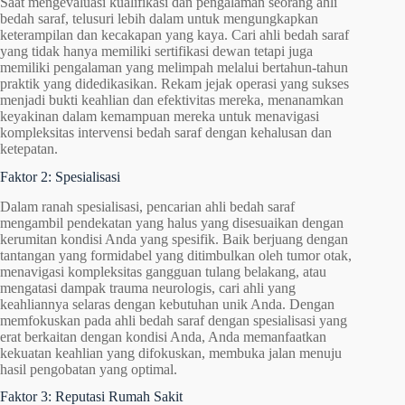
Saat mengevaluasi kualifikasi dan pengalaman seorang ahli
bedah saraf, telusuri lebih dalam untuk mengungkapkan
keterampilan dan kecakapan yang kaya. Cari ahli bedah saraf
yang tidak hanya memiliki sertifikasi dewan tetapi juga
memiliki pengalaman yang melimpah melalui bertahun-tahun
praktik yang didedikasikan. Rekam jejak operasi yang sukses
menjadi bukti keahlian dan efektivitas mereka, menanamkan
keyakinan dalam kemampuan mereka untuk menavigasi
kompleksitas intervensi bedah saraf dengan kehalusan dan
ketepatan.
Faktor 2: Spesialisasi
Dalam ranah spesialisasi, pencarian ahli bedah saraf
mengambil pendekatan yang halus yang disesuaikan dengan
kerumitan kondisi Anda yang spesifik. Baik berjuang dengan
tantangan yang formidabel yang ditimbulkan oleh tumor otak,
menavigasi kompleksitas gangguan tulang belakang, atau
mengatasi dampak trauma neurologis, cari ahli yang
keahliannya selaras dengan kebutuhan unik Anda. Dengan
memfokuskan pada ahli bedah saraf dengan spesialisasi yang
erat berkaitan dengan kondisi Anda, Anda memanfaatkan
kekuatan keahlian yang difokuskan, membuka jalan menuju
hasil pengobatan yang optimal.
Faktor 3: Reputasi Rumah Sakit