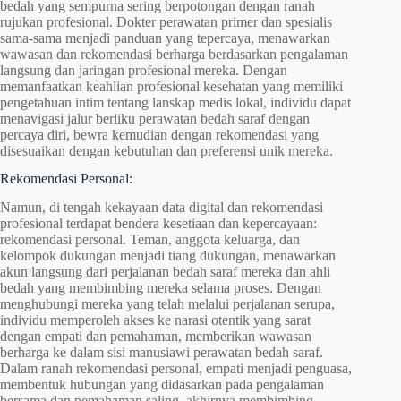
bedah yang sempurna sering berpotongan dengan ranah
rujukan profesional. Dokter perawatan primer dan spesialis
sama-sama menjadi panduan yang tepercaya, menawarkan
wawasan dan rekomendasi berharga berdasarkan pengalaman
langsung dan jaringan profesional mereka. Dengan
memanfaatkan keahlian profesional kesehatan yang memiliki
pengetahuan intim tentang lanskap medis lokal, individu dapat
menavigasi jalur berliku perawatan bedah saraf dengan
percaya diri, bewra kemudian dengan rekomendasi yang
disesuaikan dengan kebutuhan dan preferensi unik mereka.
Rekomendasi Personal:
Namun, di tengah kekayaan data digital dan rekomendasi
profesional terdapat bendera kesetiaan dan kepercayaan:
rekomendasi personal. Teman, anggota keluarga, dan
kelompok dukungan menjadi tiang dukungan, menawarkan
akun langsung dari perjalanan bedah saraf mereka dan ahli
bedah yang membimbing mereka selama proses. Dengan
menghubungi mereka yang telah melalui perjalanan serupa,
individu memperoleh akses ke narasi otentik yang sarat
dengan empati dan pemahaman, memberikan wawasan
berharga ke dalam sisi manusiawi perawatan bedah saraf.
Dalam ranah rekomendasi personal, empati menjadi penguasa,
membentuk hubungan yang didasarkan pada pengalaman
bersama dan pemahaman saling, akhirnya membimbing