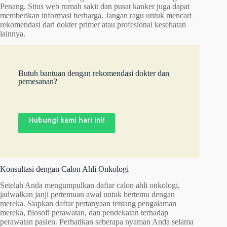
Penang. Situs web rumah sakit dan pusat kanker juga dapat
memberikan informasi berharga. Jangan ragu untuk mencari
rekomendasi dari dokter primer atau profesional kesehatan
lainnya.
Butuh bantuan dengan rekomendasi dokter dan
pemesanan?
Hubungi kami hari ini!
Konsultasi dengan Calon Ahli Onkologi
Setelah Anda mengumpulkan daftar calon ahli onkologi,
jadwalkan janji pertemuan awal untuk bertemu dengan
mereka. Siapkan daftar pertanyaan tentang pengalaman
mereka, filosofi perawatan, dan pendekatan terhadap
perawatan pasien. Perhatikan seberapa nyaman Anda selama