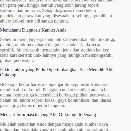
dan paru-paru hingga bentuk yang lebih jarang seperti
sarkoma dan limfoma. Setiap diagnosis memerlukan
pendekatan perawatan yang disesuaikan, sehingga pemilihan
ahli onkologi menjadi sangat penting.
Memahami Diagnosis Kanker Anda
Sebelum memulai perjalanan untuk menemukan ahli onkologi,
penting untuk memahami diagnosis kanker Anda secara
spesifik. Ini termasuk mengetahui jenis dan stadium kanker,
serta karakteristik unik lainnya yang mungkin mempengaruhi
pilihan perawatan.
Faktor-faktor yang Perlu Dipertimbangkan Saat Memilih Ahli
Onkologi
Beberapa faktor harus mempengaruhi keputusan Anda saat
memilih ahli onkologi. Pengalaman dan keahlian adalah hal
utama, begitu juga ketersediaan berbagai pilihan perawatan.
Selain itu, faktor seperti lokasi, gaya komunikasi, dan ulasan
pasien juga harus dipertimbangkan.
Mencari Informasi tentang Ahli Onkologi di Penang
Mulailah pencarian Anda dengan menjelajahi sumber daya
online dan basis data yang mencantumkan ahli onkologi di