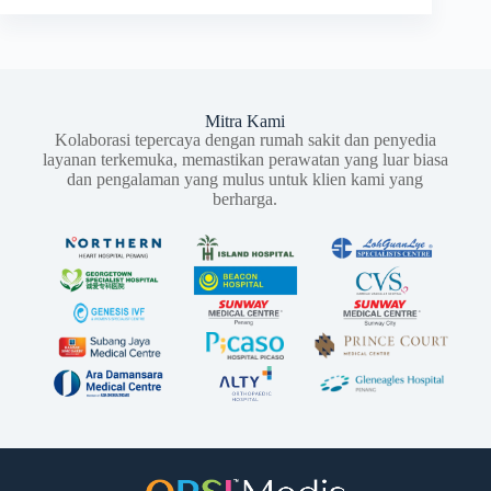
Mitra Kami
Kolaborasi tepercaya dengan rumah sakit dan penyedia
layanan terkemuka, memastikan perawatan yang luar biasa
dan pengalaman yang mulus untuk klien kami yang
berharga.