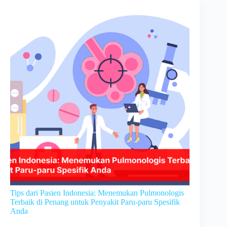
Tips dari Pasien Indonesia: Menemukan Pulmonologis
Terbaik di Penang untuk Penyakit Paru-paru Spesifik
Anda