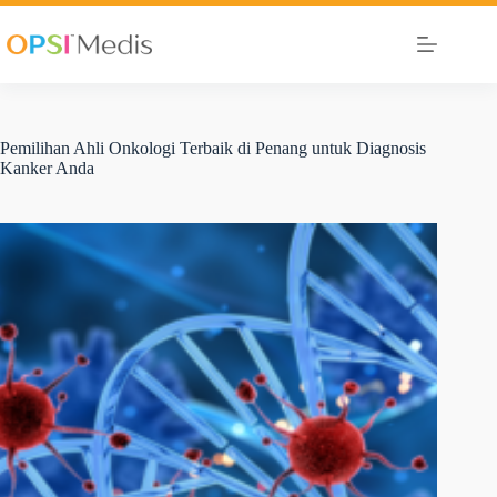
Pemilihan Ahli Onkologi Terbaik di Penang untuk Diagnosis
Kanker Anda