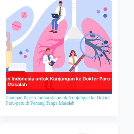
Panduan Pasien Indonesia untuk Kunjungan ke Dokter
Paru-paru di Penang Tanpa Masalah