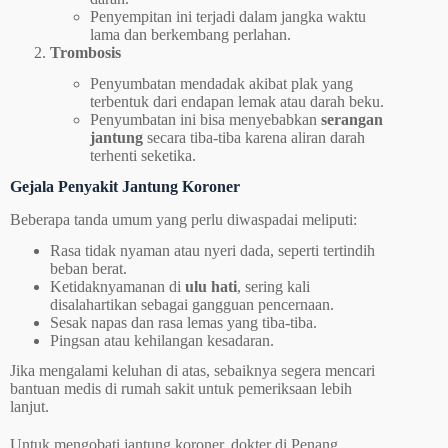
Penyempitan ini terjadi dalam jangka waktu
lama dan berkembang perlahan.
Trombosis
Penyumbatan mendadak akibat plak yang
terbentuk dari endapan lemak atau darah beku.
Penyumbatan ini bisa menyebabkan
serangan
jantung
secara tiba-tiba karena aliran darah
terhenti seketika.
Gejala Penyakit Jantung Koroner
Beberapa tanda umum yang perlu diwaspadai meliputi:
Rasa tidak nyaman atau nyeri dada, seperti tertindih
beban berat.
Ketidaknyamanan di
ulu hati
, sering kali
disalahartikan sebagai gangguan pencernaan.
Sesak napas dan rasa lemas yang tiba-tiba.
Pingsan atau kehilangan kesadaran.
Jika mengalami keluhan di atas, sebaiknya segera mencari
bantuan medis di rumah sakit untuk pemeriksaan lebih
lanjut.
Untuk mengobati jantung koroner, dokter di Penang,