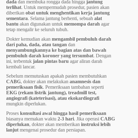
dada
dan membuka rongga dada hingga
jantung
terlihat
. Untuk mempermudah prosedur, pasien akan
diberikan
obat untuk menghentikan kerja jantung
sementara
. Selama jantung berhenti, sebuah
alat
bantu
akan digunakan untuk
memompa darah
agar
tetap mengalir ke seluruh tubuh.
Dokter kemudian akan
mengambil pembuluh darah
dari paha, dada, atau tangan
dan
menyambungkannya ke bagian atas dan bawah
pembuluh darah koroner yang tersumbat
. Dengan
ini, terbentuk
jalan pintas baru
agar aliran darah
kembali lancar.
Sebelum memutuskan apakah pasien membutuhkan
CABG
, dokter akan melakukan
anamnesis dan
pemeriksaan fisik
. Pemeriksaan tambahan seperti
EKG (rekam listrik jantung), treadmill test,
angiografi (kateterisasi), atau ekokardiografi
mungkin diperlukan.
Proses
konsultasi awal hingga hasil pemeriksaan
biasanya memakan waktu
2-3 hari
. Jika operasi
CABG
diperlukan
, dokter akan memberikan
instruksi lebih
lanjut
mengenai prosedur dan persiapan.