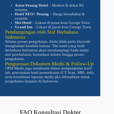
Aston Penang Hotel
– Modern & dekat RS
ternama
Hotel NEO+ Penang
– Harga bersahabat &
nyaman
Mei Hotel
– Lokasi di pusat kota George Town
Grand Inn
– Lokasi di pusat kota George Town
Pendampingan oleh Staf Berbahasa
Indonesia
Selama proses pengobatan, Anda tidak perlu khawatir
menghadapi kendala bahasa. Tim kami yang fasih
berbahasa Indonesia akan mendampingi Anda mulai
dari pendaftaran, konsultasi dokter, hingga proses
pengobatan.
Pengurusan Dokumen Medis & Follow-Up
OPSI Medis juga membantu dalam pengumpulan hasil
lab, pencetakan hasil pemeriksaan (CT Scan, MRI, dsb),
serta koordinasi laporan medis jika dibutuhkan untuk
pengobatan lanjutan di Indonesia.
FAQ Konsultasi Dokter