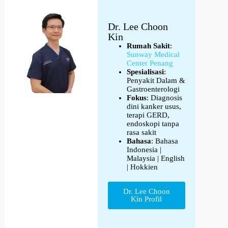
Dr. Lee Choon
Kin
Rumah Sakit
:
Sunway Medical
Center Penang
Spesialisasi
:
Penyakit Dalam &
Gastroenterologi
Fokus
: Diagnosis
dini kanker usus,
terapi GERD,
endoskopi tanpa
rasa sakit
Bahasa
: Bahasa
Indonesia |
Malaysia | English
| Hokkien
Dr. Lee Choon
Kin Profil