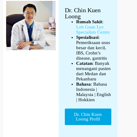
Dr. Chin Kuen
Loong
Rumah Sakit
:
Loh Guan Lye
Specialists Centre
Spesialisasi
:
Pemeriksaan usus
besar dan kecil,
IBS, Crohn’s
disease, gastritis
Catatan
: Banyak
menangani pasien
dari Medan dan
Pekanbaru
Bahasa
: Bahasa
Indonesia |
Malaysia | English
| Hokkien
Dr. Chin Kuen
Loong Profil