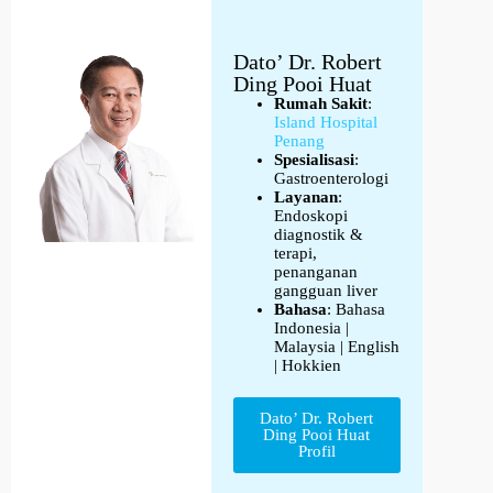
Dato’ Dr. Robert
Ding Pooi Huat
Rumah Sakit
:
Island Hospital
Penang
Spesialisasi
:
Gastroenterologi
Layanan
:
Endoskopi
diagnostik &
terapi,
penanganan
gangguan liver
Bahasa
: Bahasa
Indonesia |
Malaysia | English
| Hokkien
Dato’ Dr. Robert
Ding Pooi Huat
Profil