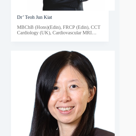
Dr’ Teoh Jun Kiat
MBChB (Hons)(Edin), FRCP (Edin), CCT
Cardiology (UK), Cardiovascular MRI
(EuroCMR Level III), Transoesophageal &
Transthoracic Echocardiography (BSE,
UK), Cardiovascular CT (BSCI, UK)