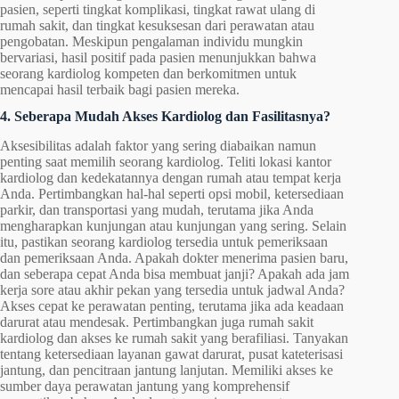
pasien, seperti tingkat komplikasi, tingkat rawat ulang di
rumah sakit, dan tingkat kesuksesan dari perawatan atau
pengobatan. Meskipun pengalaman individu mungkin
bervariasi, hasil positif pada pasien menunjukkan bahwa
seorang kardiolog kompeten dan berkomitmen untuk
mencapai hasil terbaik bagi pasien mereka.
4. Seberapa Mudah Akses Kardiolog dan Fasilitasnya?
Aksesibilitas adalah faktor yang sering diabaikan namun
penting saat memilih seorang kardiolog. Teliti lokasi kantor
kardiolog dan kedekatannya dengan rumah atau tempat kerja
Anda. Pertimbangkan hal-hal seperti opsi mobil, ketersediaan
parkir, dan transportasi yang mudah, terutama jika Anda
mengharapkan kunjungan atau kunjungan yang sering. Selain
itu, pastikan seorang kardiolog tersedia untuk pemeriksaan
dan pemeriksaan Anda. Apakah dokter menerima pasien baru,
dan seberapa cepat Anda bisa membuat janji? Apakah ada jam
kerja sore atau akhir pekan yang tersedia untuk jadwal Anda?
Akses cepat ke perawatan penting, terutama jika ada keadaan
darurat atau mendesak. Pertimbangkan juga rumah sakit
kardiolog dan akses ke rumah sakit yang berafiliasi. Tanyakan
tentang ketersediaan layanan gawat darurat, pusat kateterisasi
jantung, dan pencitraan jantung lanjutan. Memiliki akses ke
sumber daya perawatan jantung yang komprehensif