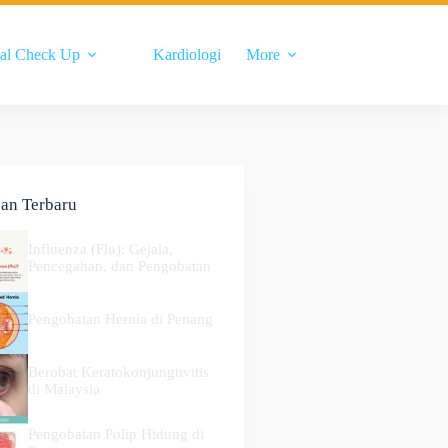
al Check Up
Kardiologi
More
san Terbaru
Influenza (Flu): Gejala,
Pencegahan, dan Pengobatan
Pengobatan Hernia di Penang
Berobat Keratokonjungtivitis
di Malaysia
Pengobatan Polip Hidung di