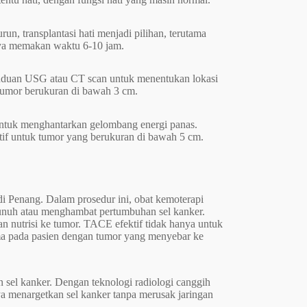
n, transplantasi hati menjadi pilihan, terutama
nya memakan waktu 6-10 jam.
panduan USG atau CT scan untuk menentukan lokasi
 tumor berukuran di bawah 3 cm.
untuk menghantarkan gelombang energi panas.
ktif untuk tumor yang berukuran di bawah 5 cm.
i Penang. Dalam prosedur ini, obat kemoterapi
unuh atau menghambat pertumbuhan sel kanker.
 nutrisi ke tumor. TACE efektif tidak hanya untuk
ma pada pasien dengan tumor yang menyebar ke
 sel kanker. Dengan teknologi radiologi canggih
ya menargetkan sel kanker tanpa merusak jaringan