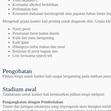
Virus hepatitis C
Konsumsi alkohol berlebihan
Perlemakan hati
Konsumsi makanan karsinogenik atau paparan bahan kimia li
Mengenali gejala kanker hati penting untuk diagnosis dini. Gejala kl
Nyeri perut
Penurunan berat badan drastis
Kulit dan mata menguning
Kulit gatal
Hilangnya nafsu makan dan mual
Benjolan di perut bagian atas
Urin berwarna seperti teh
Pengobatan
Pilihan terapi untuk kanker hati sangat bergantung pada stadium pe
Stadium awal
Tatalaksana untuk kanker hati berdasarkan pilihan terapi meliputi:
Pengangkatan dengan Pembedahan
Tumor dan jaringan sekitarnya yang terpengaruh akan diangkat mela
pasien dengan stadium awal atau tumor yang terbatas pada bagian tert