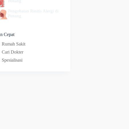
Penang
Pengobatan Rinitis Alergi di
Penang
an Cepat
Rumah Sakit
Cari Dokter
Spesialisasi