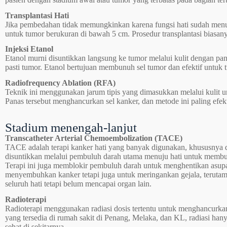
Transplantasi Hati
Jika pembedahan tidak memungkinkan karena fungsi hati sudah menuru
untuk tumor berukuran di bawah 5 cm. Prosedur transplantasi biasa
Injeksi Etanol
Etanol murni disuntikkan langsung ke tumor melalui kulit dengan 
pasti tumor. Etanol bertujuan membunuh sel tumor dan efektif untuk
Radiofrequency Ablation (RFA)
Teknik ini menggunakan jarum tipis yang dimasukkan melalui kulit 
Panas tersebut menghancurkan sel kanker, dan metode ini paling efe
Stadium menengah-lanjut
Transcatheter Arterial Chemoembolization (TACE)
TACE adalah terapi kanker hati yang banyak digunakan, khususnya d
disuntikkan melalui pembuluh darah utama menuju hati untuk memb
Terapi ini juga memblokir pembuluh darah untuk menghentikan asupan
menyembuhkan kanker tetapi juga untuk meringankan gejala, teruta
seluruh hati tetapi belum mencapai organ lain.
Radioterapi
Radioterapi menggunakan radiasi dosis tertentu untuk menghancurkan
yang tersedia di rumah sakit di Penang, Melaka, dan KL, radiasi han
sehat di sekitarnya.