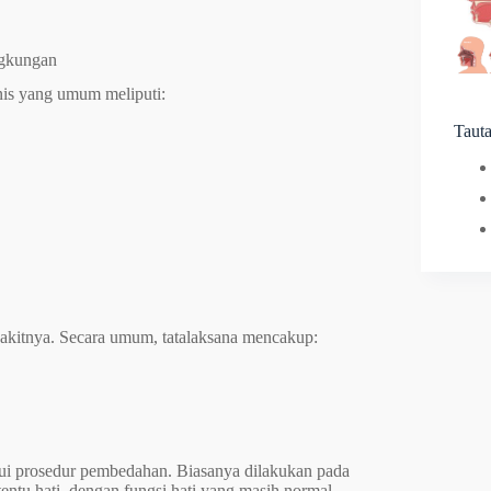
ngkungan
inis yang umum meliputi:
Taut
nyakitnya. Secara umum, tatalaksana mencakup:
lui prosedur pembedahan. Biasanya dilakukan pada
entu hati, dengan fungsi hati yang masih normal.